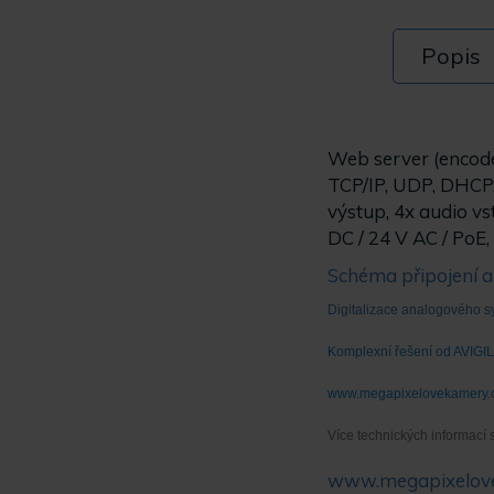
Popis
Web server (encodé
TCP/IP, UDP, DHCP,
výstup, 4x audio vs
DC / 24 V AC / PoE
Schéma připojení 
Digitalizace analogového 
Komplexní řešení od AVIGI
www.megapixelovekamery.
Více technických informací 
www.megapixelov