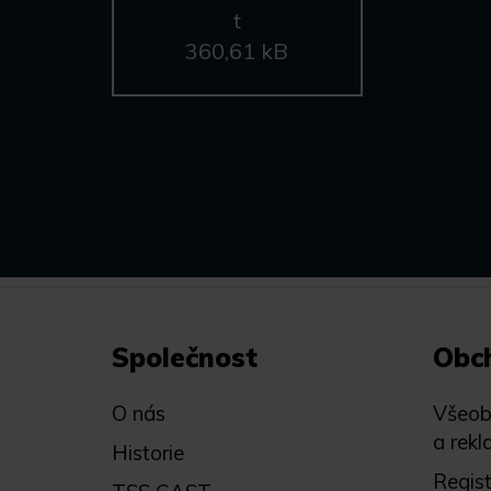
t
360,61 kB
Společnost
Obc
O nás
Všeob
a rekl
Historie
Regis