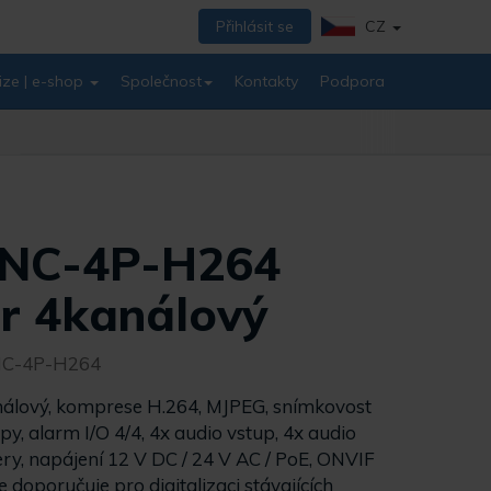
Přihlásit se
CZ
ize | e-shop
Společnost
Kontakty
Podpora
 ENC-4P-H264
r 4kanálový
NC-4P-H264
nálový, komprese H.264, MJPEG, snímkovost
y, alarm I/O 4/4, 4x audio vstup, 4x audio
ry, napájení 12 V DC / 24 V AC / PoE, ONVIF
 doporučuje pro digitalizaci stávajících