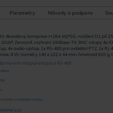
Parametry
Návody a podpora
Sou
r) 4kanálový, komprese H.264, MJPEG, rozlišení D1 při 25
 SOAP, Zeroconf, rozhraní 100Base-TX, BNC vstupy 4x IO 
tup, 4x audio výstup, 1x RS-485 pro ovládání PTZ, 1x RJ-4
, max. 8 W, rozměry 140 x 122 x 44 mm, hmotnost 620 g,
alarmových vstupů/výstupů a RS-485
systému
LON
cz
si přečtěte na
stránkách výrobce.
ekamery.cz