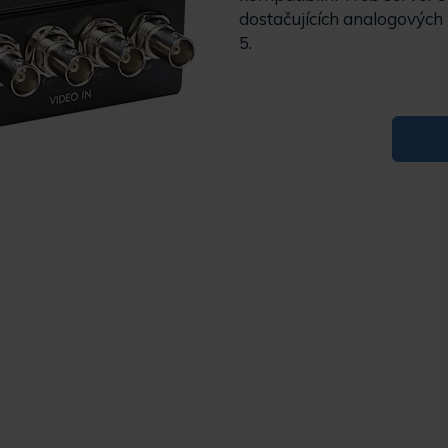
dostačujících analogovýc
5.