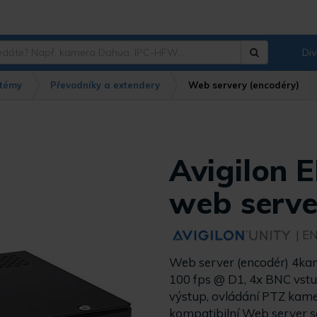
Div
Hledat
?
témy
Převodníky a extendery
Web servery (encodéry)
Avigilon
web serve
| E
Web server (encodér) 4ka
100 fps @ D1, 4x BNC vstup
výstup, ovládání PTZ kame
kompatibilní Web server se