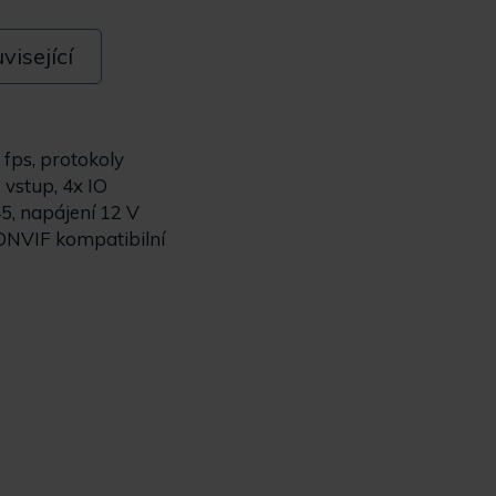
visející
 fps, protokoly
vstup, 4x IO
5, napájení 12 V
 ONVIF kompatibilní