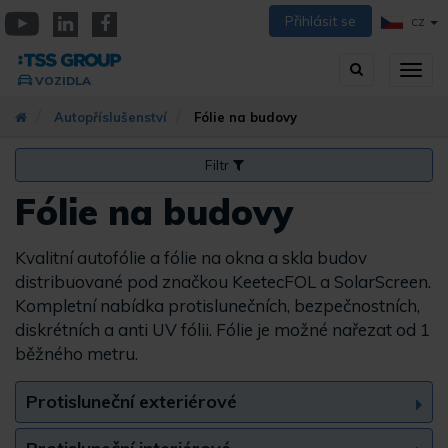
Přejít
Přihlásit se
CZ
k
YouTube
Linkedin
Facebook
hlavnímu
Vyhledávání
Přep
obsahu
VOZIDLA
zobra
navig
Autopříslušenství
Fólie na budovy
Filtr
Fólie na budovy
Kvalitní autofólie a fólie na okna a skla budov
distribuované pod značkou KeetecFOL a SolarScreen.
Kompletní nabídka protislunečních, bezpečnostních,
diskrétních a anti UV fólii. Fólie je možné nařezat od 1
běžného metru.
Protisluneční exteriérové