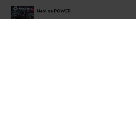
Neoline POWER
HP LED žárovky pro xenonové světlomety
Užitečné novinky pro Vaše auto
Apple CarPlay/Android Auto moduly
Thinkware U1000 Plus
HP LED žárovky pro světlomety