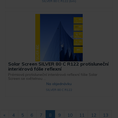
SILVER 80 C R122 (bm)
Solar Screen SILVER 80 C R122 protisluneční
interiérová fólie reflexní
Prémiová protisluneční interiérová reflexní fólie Solar
Screen se světelnou ...
Na objednávku
SILVER 80 C R122
«
4
5
6
7
8
9
10
11
12
13