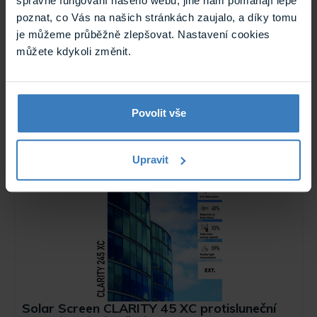
správné fungování našeho webu, jiné nám pomáhají lépe
poznat, co Vás na našich stránkách zaujalo, a díky tomu
je můžeme průběžně zlepšovat. Nastavení cookies
můžete kdykoli změnit.
Solar Screen CLARITY 45 XC (bm)
protisluneční exteriérová fólie čirá
Protisluneční exteriérová čirá fólie Solar Screen, vyrobená
nejnovější technologií, se ...
Povolit vše
Skladem
CLARITY 45 XC (bm)
Upravit
Solar Screen CLARITY 45 XC protisluneční