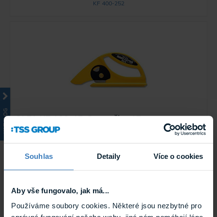
KF 400-252
KATALOG
OLFA KF 100-45-C rezačka 45mm
Řezačka 45mm s rotační čepelí.
Skladem
KF 100-45-C
Souhlas
Detaily
Více o cookies
Aby vše fungovalo, jak má...
Používáme soubory cookies. Některé jsou nezbytné pro