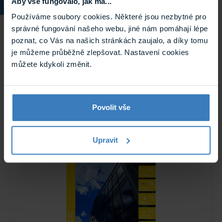
Aby vše fungovalo, jak má...
Používáme soubory cookies. Některé jsou nezbytné pro
správné fungování našeho webu, jiné nám pomáhají lépe
poznat, co Vás na našich stránkách zaujalo, a díky tomu
je můžeme průběžně zlepšovat. Nastavení cookies
můžete kdykoli změnit.
Solar Screen NICKEL 80 XC (bm)
protisluneční exteriérová fólie tónovaná
Protisluneční exteriérová tónovaná fólie Solar Screen se
Povolit vše
světelnou ...
Na cestě
NICKEL 80 XC (bm)
Upravit