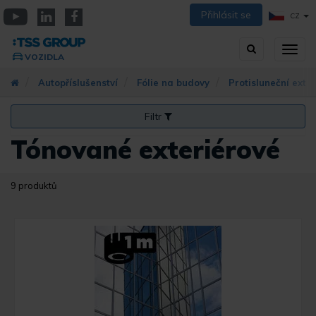
Přejít
Přihlásit se
CZ
k
YouTube
Linkedin
Facebook
hlavnímu
Vyhledávání
Přep
obsahu
VOZIDLA
zobra
navig
Autopříslušenství
Fólie na budovy
Protisluneční exte
Filtr
Tónované exteriérové
9 produktů