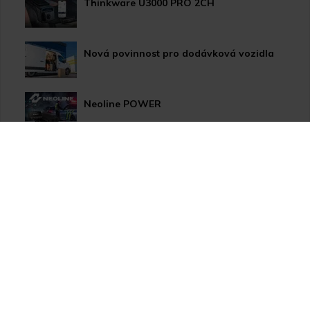
Thinkware U3000 PRO 2CH
Nová povinnost pro dodávková vozidla
Neoline POWER
HP LED žárovky pro xenonové světlomety
Užitečné novinky pro Vaše auto
Apple CarPlay/Android Auto moduly
Thinkware U1000 Plus