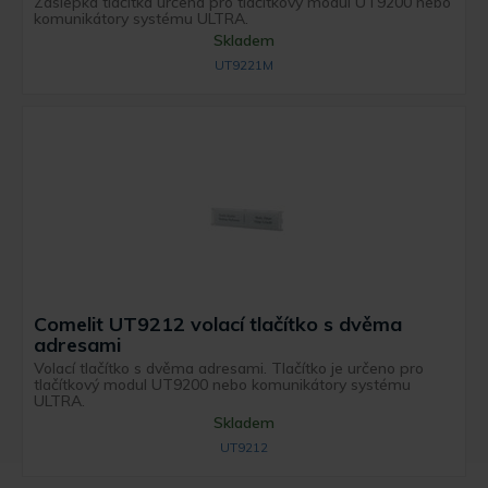
Záslepka tlačítka určená pro tlačítkový modul UT9200 nebo
komunikátory systému ULTRA.
Skladem
UT9221M
Comelit UT9212 volací tlačítko s dvěma
adresami
Volací tlačítko s dvěma adresami. Tlačítko je určeno pro
tlačítkový modul UT9200 nebo komunikátory systému
ULTRA.
Skladem
UT9212