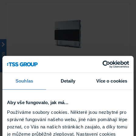
KATALOG
Comelit UT2010 ULTRA audio elektronika
Audio elektronika řady ULTRA určená pro SB2 dvouvodičový
systém. Jednotka má modulovatelné tlačítkové vstupy na
jednotce s použitím volacích tlačítek (UT9211, ...
Souhlas
Detaily
Více o cookies
Skladem
UT2010
Aby vše fungovalo, jak má...
Používáme soubory cookies. Některé jsou nezbytné pro
správné fungování našeho webu, jiné nám pomáhají lépe
poznat, co Vás na našich stránkách zaujalo, a díky tomu
je můžeme průběžně zlepšovat. Nastavení cookies