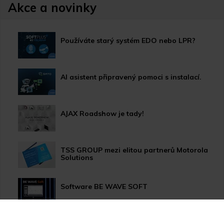
Akce a novinky
Používáte starý systém EDO nebo LPR?
AI asistent připravený pomoci s instalací.
AJAX Roadshow je tady!
TSS GROUP mezi elitou partnerů Motorola
Solutions
Software BE WAVE SOFT
Aktualizace systému PERFECTA 64 M