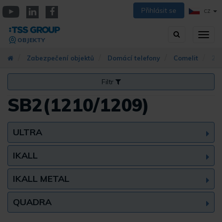
Přejít
Přihlásit se
CZ
k
YouTube
Linkedin
Facebook
hlavnímu
Vyhledávání
Přep
obsahu
OBJEKTY
zobra
navig
Zabezpečení objektů
Domácí telefony
Comelit
2-v
Filtr
SB2(1210/1209)
ULTRA
IKALL
IKALL METAL
QUADRA