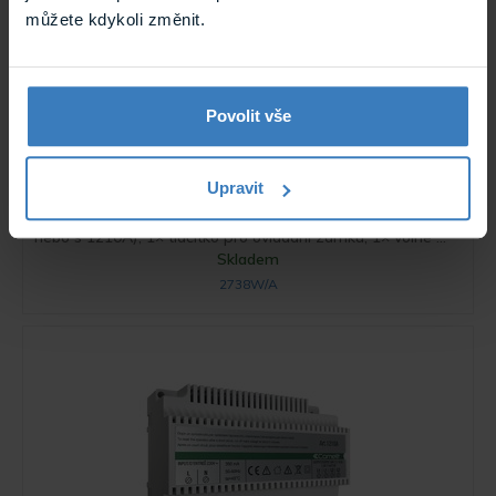
můžete kdykoli změnit.
Povolit vše
Comelit 2738W/A audiotelefon se
sluchátkem
Upravit
Audio telefon se sluchátkem 2738W/A, určený pro SB2
2vodičový smíšený audiovideo systém (použití s 4888C
nebo s 1210A), 1× tlačítko pro ovládání zámku, 1× volné ...
Skladem
2738W/A