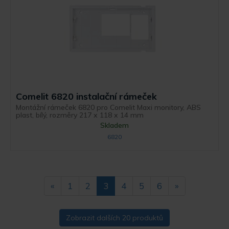
Comelit 6820 instalační rámeček
Montážní rámeček 6820 pro Comelit Maxi monitory, ABS
plast, bílý, rozměry 217 x 118 x 14 mm
Skladem
6820
«
1
2
3
4
5
6
»
Zobrazit dalších 20 produktů