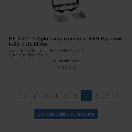
PF-2511 1D plastový rámeček 2DIN Hyundai
ix20 auto klima
Adaptér 2DIN autorádia HYUNDAI ix20 -
automat.klimatizace
Není skladem
PF-2511 1D
«
1
2
3
4
5
6
7
8
9
»
Zobrazit dalších 20 produktů