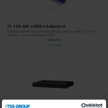
IV 150-M6 vidlička kabelová
Vidlička kabelová izolovaná M6 pro průřez vodiče 1.5 mm -
2.5 mm - cena za balení 100ks
Skladem
IV 150-M6