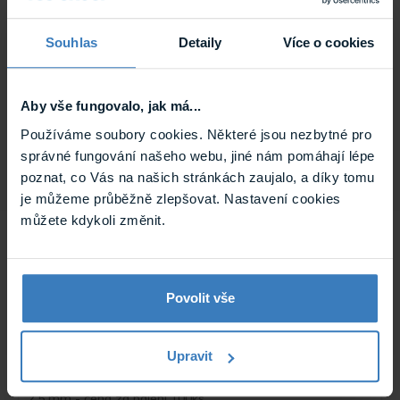
16CH DVR rent- pronájem NVR/DVR
Souhlas
Detaily
Více o cookies
Pronájem 16 kanálového NVR/DVR s HDD, bližší specifikace
na dotaz, cena za každý započatý den, bez možnosti
uplatnění dealerské slevy.
Na cestě
Aby vše fungovalo, jak má...
16CH DVR rent
Používáme soubory cookies. Některé jsou nezbytné pro
správné fungování našeho webu, jiné nám pomáhají lépe
poznat, co Vás na našich stránkách zaujalo, a díky tomu
je můžeme průběžně zlepšovat. Nastavení cookies
můžete kdykoli změnit.
Povolit vše
Upravit
IK 150 kolík kulatý
Kolík kulatý izolovaný d 4mm pro průřez vodiče 1.5 mm -
2.5 mm - cena za balení 100ks