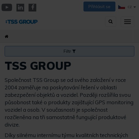
Přejít
Přihlásit se
CZ
k
YouTube
Linkedin
Facebook
hlavnímu
Vyhledávání
Přep
obsahu
zobra
navig
Filtr
TSS GROUP
Společnost TSS Group se od svého založení v roce
2004 zaměřuje na poskytování řešení v oblasti
zabezpečení objektů a vozidel. Později rozšířila svou
působnost také o produkty zajišťující GPS monitoring
vozidel a osob. V současnosti je společnost
rozčleněna na tři samostatně fungující produktové
divize.
Díky silnému internímu týmu kvalitních technických