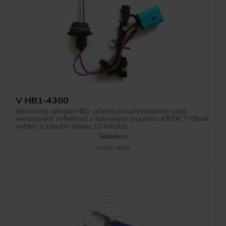
V HB1-4300
Xenonová výbojka HB1 určená pro přestavbové sady
xenonových reflektorů s barevným stupněm 4300K ??(žluté
světlo) a záruční dobou 12 měsíců.
Skladem
V HB1-4300