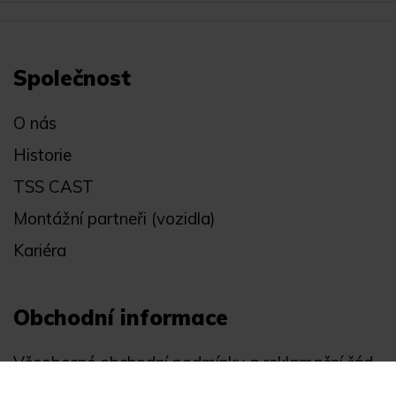
Společnost
O nás
Historie
TSS CAST
Montážní partneři (vozidla)
Kariéra
Obchodní informace
Všeobecné obchodní podmínky a reklamační řád
Registrace