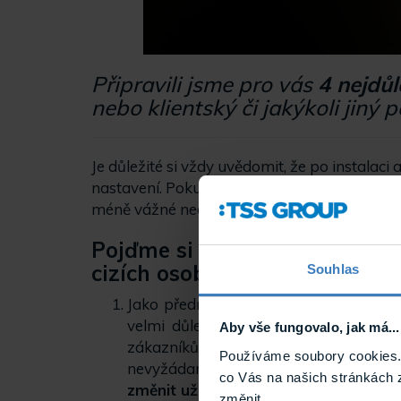
Připravili jsme pro vás
4 nejdůl
nebo klientský či jakýkoli jiný 
Je důležité si vždy uvědomit, že po instalac
nastavení.
Pokud je tato skutečnost následně
méně vážné negativní důsledky.
Pojďme si tedy společně proj
cizích osob do počítače:
Souhlas
Jako přednastavené přístupové údaje
velmi důležité, speciální znaky. Je t
Aby vše fungovalo, jak má...
zákazníků toto heslo po umístění poč
Používáme soubory cookies. 
nevyžádanými přístupy cizích uživatelů
co Vás na našich stránkách 
změnit uživatelské jméno / účet a he
změnit.