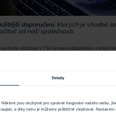
ežitější doporučení,
kterých je vhodné se
počítač od naší společnosti.
i a kontrole odcházejí z TSS Group k zákazníkům z jistých
 při instalaci podceněna a toto výchozí "tovární" nastaven
ít důležitá doporučení, díky kterým z
Detaily
 do systému používáme u nás "vžitá"
jména a hesla
, k
o kvůli rychlosti jejich zadávání před a během prvního s
ítače na instalaci nikdy nezmění – tímto okamžikem za
Některé jsou nezbytné pro správné fungování našeho webu, jin
 a různých robotů fungujících na internetu.
Z tohoto důvo
zaujalo, a díky tomu je můžeme průběžně zlepšovat. Nastavení 
slo
, ideálně podle pravidel pro silná hesla tj. použijte zna