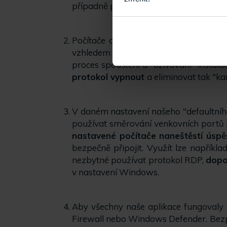
případně použijte generátor hesel (a je
Počítače od nás odesíláme s
přednas
vzhledem k jeho předpokládanému velké
proces spouštění a "oživování" instala
protokol vypnout
a eliminovat tak "ka
V daném nastavení našeho "defaultníh
používat směrování venkovních port
nastavené počítače naneštěstí úspěš
bezpečně připojit. Využít lze napřík
nezbytné používat protokol RDP,
dopo
v nastavení Windows.
Aby všechny naše aplikace fungovaly 
Firewall nebo Windows Defender. Bezpo