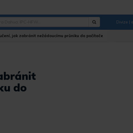
Divize |
Hledat
učení, jak zabránit nežádoucímu průniku do počítače
abránit
ku do