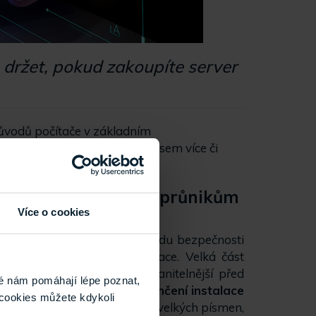
 držet, pokud zakoupíte server
 důvodů počítače v základním
í není změněno, dostaví se časem více či
abráníte nežádoucím průnikům
Více o cookies
terá však neobsahují, z pohledu bezpečnosti
puštění a "oživování" instalace. Velká část
číná být dané zařízení zranitelnější před
é nám pomáhají lépe poznat,
du je nutné ihned po dokončení instalace
cookies můžete kdykoli
ky, číslice, kombinaci malých a velkých písmen,