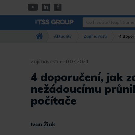
Přejít
k
YouTube
Linkedin
Facebook
hlavnímu
Co
obsahu
hledáte?
Např.
Aktuality
Zajímavosti
4 dopor
kamera
Dahua,
IPC-
HFW…
Zajímavosti • 20.07.2021
4 doporučení, jak z
nežádoucímu průni
počítače
Ivan Žiak