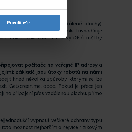
Povolit vše
op Protocol / Služby vzdálené plochy)
alistům i klientům tento protokol usnadňuje
esnice. Pokud zákazník RDP nevyužívá, měl by
připojovat počítače na veřejné IP adresy
a
a jejímž základě jsou útoky robotů na námi
jít hned několika způsoby, kterými se lze
sk, Getscreen.me, apod.
Pokud je přece jen
vají na připojení přes vzdálenou plochu, přímo
nejjednodušší vypnout veškeré ochrany typu
 tato možnost nejhorším a nejvíce rizikovým