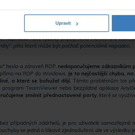
ho nastavení dle Vámi zvolených preferencí).
Upravit
taveným a povoleným protokolem RDP (Remote Deskt
mu využití v offline systémech. Našim technickým speci
ce, například i bez fyzicky připojeného monitoru a kláv
nály", přes které může být počítač potenciálně napaden.
o" hesla a zároveň RDP,
nedoporučujeme zákazníkům
ů přímo na RDP do Windows.
Je to nejčastější chyba, n
né, a které se bohužel dějí.
Těmto problémům lze přede
lad program
TeamViewer
nebo bezplatné aplikace AnyDe
ručujeme změnit přednastavené porty
, které se využí
bez případných zádrhelů, je pro uživatele samozřejmě 
chyby se jedná o lákavé zjednodušení, ale ve výsledku je