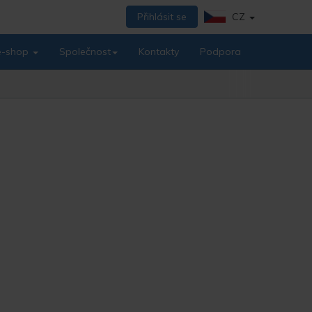
Přihlásit se
CZ
 e-shop
Společnost
Kontakty
Podpora