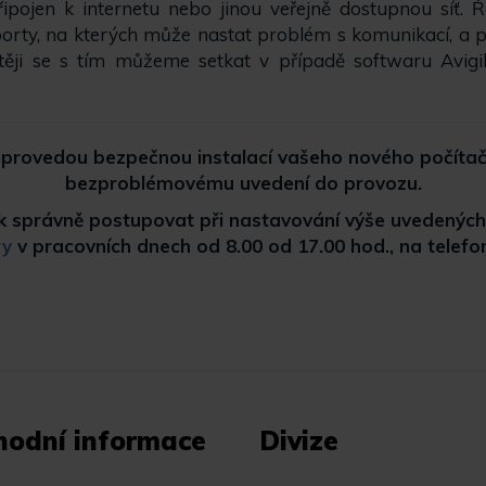
řipojen k internetu nebo jinou veřejně dostupnou síť.
porty, na kterých může nastat problém s komunikací, a 
těji se s tím můžeme setkat v případě softwaru Avig
provedou bezpečnou instalací vašeho nového počítače
bezproblémovému uvedení do provozu.
m, jak správně postupovat při nastavování výše uveden
ry
v pracovních dnech od 8.00 od 17.00 hod., na telefo
hodní informace
Divize