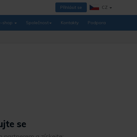
Přihlásit se
CZ
 e-shop
Společnost
Kontakty
Podpora
ujte se
 partnerem a získejte: