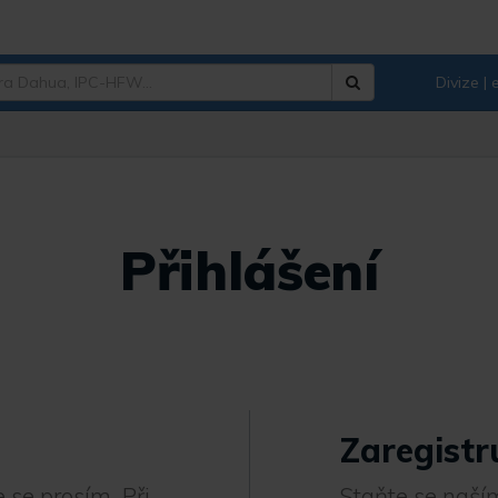
Divize |
Hledat
Přihlášení
Zaregistr
 se prosím. Při
Staňte se naším