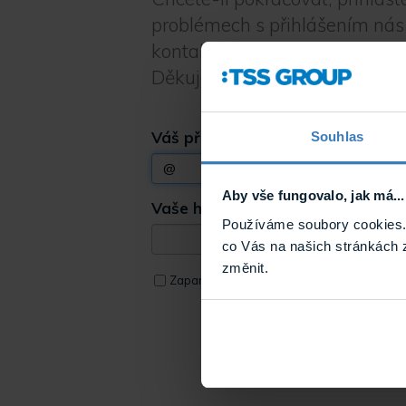
problémech s přihlášením nás
kontaktujte prostřednictvím
t
Děkujeme za pochopení.
Váš přihlašovací e-mail
*
Souhlas
Aby vše fungovalo, jak má...
Vaše heslo
*
Používáme soubory cookies. 
co Vás na našich stránkách 
změnit.
Zap
Zapamatovat přihlášení