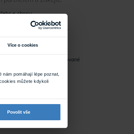
ašeho e-shopu,
ortál Moje TSS,
ívat akční nabídky produktů,
chnickou podporu,
podporu.
Více o cookies
hlavních výhodách pro registrované
ete zde
.
é nám pomáhají lépe poznat,
cookies můžete kdykoli
artnerem
Povolit vše