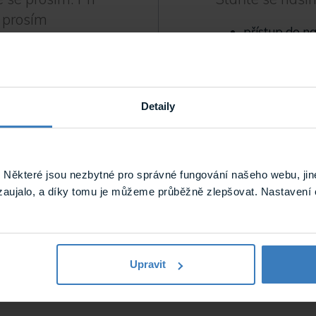
 prosím
přístup do n
ohoto e-mailu
.
zákaznický p
možnost využ
odbornou te
projektovou 
Detaily
Více informací o 
zákazníky
nalezn
Některé jsou nezbytné pro správné fungování našeho webu, jin
zaujalo, a díky tomu je můžeme průběžně zlepšovat. Nastavení 
Chci se stát p
omněli jste heslo?
Upravit