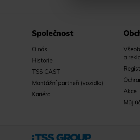
Společnost
Obc
O nás
Všeob
a rekl
Historie
Regis
TSS CAST
Ochra
Montážní partneři (vozidla)
Akce
Kariéra
Můj ú