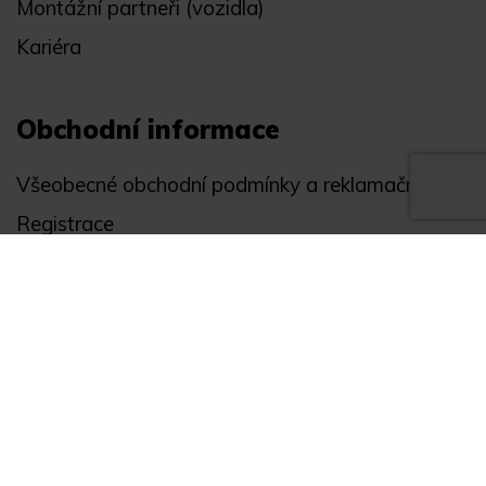
Montážní partneři (vozidla)
Kariéra
Obchodní informace
Všeobecné obchodní podmínky a reklamační řád
Registrace
Ochrana osobních údajů
Akce
Můj účet
Divize
Zabezpečení objektů