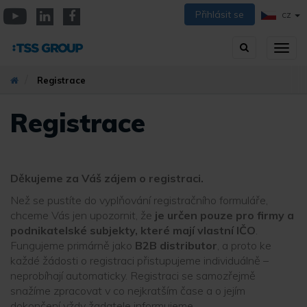
Přejít
Přihlásit se
CZ
k
YouTube
Linkedin
Facebook
hlavnímu
Vyhledávání
Přep
obsahu
zobra
navig
Registrace
Registrace
Děkujeme za Váš zájem o registraci.
Než se pustíte do vyplňování registračního formuláře,
chceme Vás jen upozornit, že
je určen pouze pro firmy a
podnikatelské subjekty, které mají vlastní IČO
.
Fungujeme primárně jako
B2B distributor
, a proto ke
každé žádosti o registraci přistupujeme individuálně –
neprobíhají automaticky. Registraci se samozřejmě
snažíme zpracovat v co nejkratším čase a o jejím
dokončení vždy žadatele informujeme.