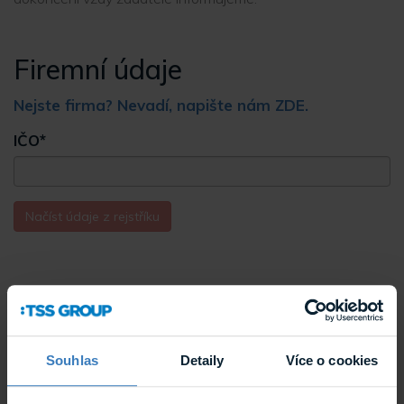
Firemní údaje
Nejste firma? Nevadí, napište nám ZDE.
IČO
*
Načíst údaje z rejstříku
Souhlas
Detaily
Více o cookies