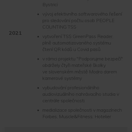
Bystrici
vývoj efektivního softwarového řešení
pro sledování počtu osob PEOPLE
COUNTING TSS
2021
vytvoření TSS GreenPass Reader,
plně automatizovaného systému
čtení QR kódů u Covid pasů
v rámci projektu "Podporujme bezpečí"
obdržely čtyři mateřské školky
ve slovenském městě Modra darem
kamerové systémy
vybudování profesionálního
audiovizuálního nahrávacího studia v
centrále společnosti
medializace společnosti v magazínech
Forbes, Muscle&Fitness, Hotelier