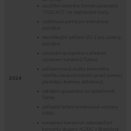
spuštění vlastního formátu podcastů
„TSSCAST“ se zajímavými hosty
vzdělávací portál pro instruktory
autoškol
identifikační zařízení IZU 2 pro učebny
autoškol
navázání spolupráce s předním
výrobcem turniketů Turboo
zařazení nové služby barevného
nástřiku bezpečnostních prvků pomocí
2024
plastidipu (kamery, detektory)
zahájení spolupráce se společností
Tattile
zařazení řešení antidronové ochrany
ERBU
komplexní kamerové zabezpečení
koncertu skupiny AC/DC v Bratislavě