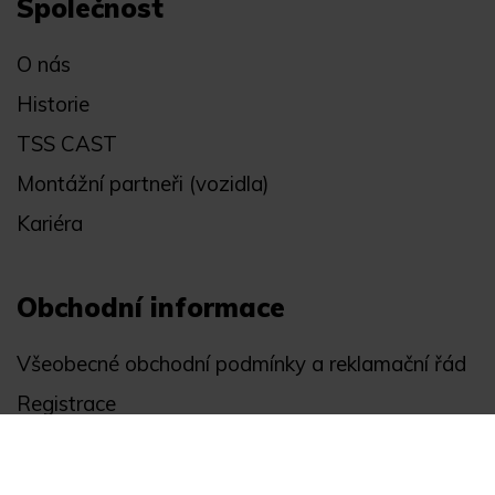
Společnost
O nás
Historie
TSS CAST
Montážní partneři (vozidla)
Kariéra
Obchodní informace
Všeobecné obchodní podmínky a reklamační řád
Registrace
Ochrana osobních údajů
Akce