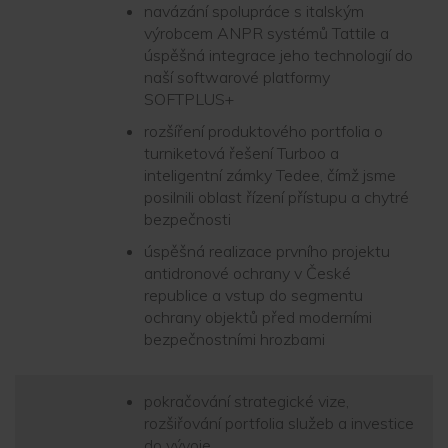
navázání spolupráce s italským
výrobcem ANPR systémů Tattile a
úspěšná integrace jeho technologií do
naší softwarové platformy
SOFTPLUS+
rozšíření produktového portfolia o
turniketová řešení Turboo a
inteligentní zámky Tedee, čímž jsme
posilnili oblast řízení přístupu a chytré
bezpečnosti
úspěšná realizace prvního projektu
antidronové ochrany v České
republice a vstup do segmentu
ochrany objektů před moderními
bezpečnostními hrozbami
pokračování strategické vize,
rozšiřování portfolia služeb a investice
do vývoje