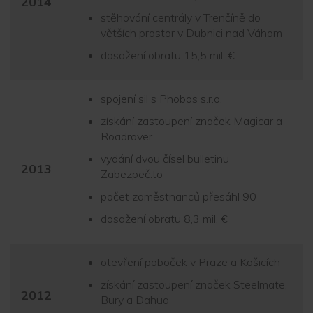
2014
stěhování centrály v Trenčíně do
větších prostor v Dubnici nad Váhom
dosažení obratu 15,5 mil. €
spojení sil s Phobos s.r.o.
získání zastoupení značek Magicar a
Roadrover
vydání dvou čísel bulletinu
2013
Zabezpeč.to
počet zaměstnanců přesáhl 90
dosažení obratu 8,3 mil. €
otevření poboček v Praze a Košicích
získání zastoupení značek Steelmate,
2012
Bury a Dahua