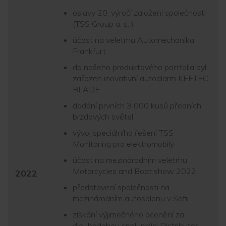
oslavy 20. výročí založení společnosti
(TSS Group a. s. )
účast na veletrhu Automechanika
Frankfurt
do našeho produktového portfolia byl
zařazen inovativní autoalarm KEETEC
BLADE
dodání prvních 3 000 kusů předních
brzdových světel
vývoj speciálního řešení TSS
Monitoring pro elektromobily
účast na mezinárodním veletrhu
Motorcycles and Boat show 2022
2022
představení společnosti na
mezinárodním autosalonu v Sofii
získání výjimečného ocenění za
dlouhodobou spolupráci Distributor