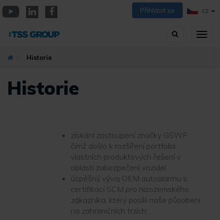
Přejít
Přihlásit se
CZ
k
YouTube
Linkedin
Facebook
hlavnímu
Vyhledávání
Přep
obsahu
zobra
navig
Historie
Historie
získání zastoupení značky GSWF,
čímž došlo k rozšíření portfolia
vlastních produktových řešení v
oblasti zabezpečení vozidel
úspěšný vývoj OEM autoalarmu s
certifikací SCM pro nizozemského
zákazníka, který posílil naše působení
na zahraničních trzích