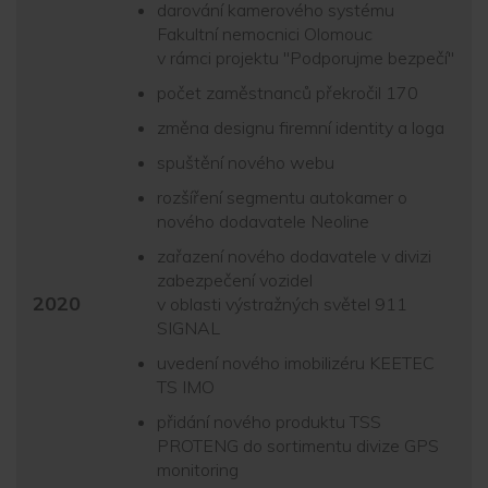
darování kamerového systému
Fakultní nemocnici Olomouc
v rámci projektu "Podporujme bezpečí"
počet zaměstnanců překročil 170
změna designu firemní identity a loga
spuštění nového webu
rozšíření segmentu autokamer o
nového dodavatele Neoline
zařazení nového dodavatele v divizi
zabezpečení vozidel
2020
v oblasti výstražných světel 911
SIGNAL
uvedení nového imobilizéru KEETEC
TS IMO
přidání nového produktu TSS
PROTENG do sortimentu divize GPS
monitoring