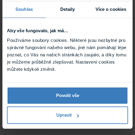
solárního systému
Souhlas
Detaily
Více o cookies
zajištění dočasného kamerového
systému
pro Krajské ředitelství policejního
Aby vše fungovalo, jak má...
sboru v Bratislavě
Používáme soubory cookies. Některé jsou nezbytné pro
instalace kamerového systému na
2019
správné fungování našeho webu, jiné nám pomáhají lépe
Národním fotbalovém stadionu v
poznat, co Vás na našich stránkách zaujalo, a díky tomu
Bratislavě
je můžeme průběžně zlepšovat. Nastavení cookies
zabezpečení prostor nově
můžete kdykoli změnit.
zrekonstruovaného Národního muzea
v Praze
kamerovým systémem Avigilon
účast na mezinárodní výstavě
Povolit vše
Automechanika v Istanbulu
zařazení nové značky Neoline
Upravit
zahájení distribuce značky
SelectaDNA