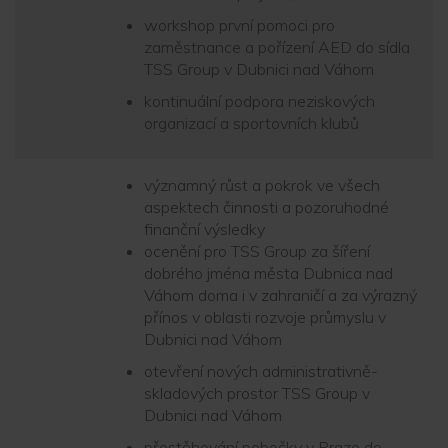
workshop první pomoci pro
zaměstnance a pořízení AED do sídla
TSS Group v Dubnici nad Váhom
kontinuální podpora neziskových
organizací a sportovních klubů
významný růst a pokrok ve všech
aspektech činnosti a pozoruhodné
finanční výsledky
ocenění pro TSS Group za šíření
dobrého jména města Dubnica nad
Váhom doma i v zahraničí a za výrazný
přínos v oblasti rozvoje průmyslu v
Dubnici nad Váhom
otevření nových administrativně-
skladových prostor TSS Group v
Dubnici nad Váhom
přestěhování pobočky v Praze do