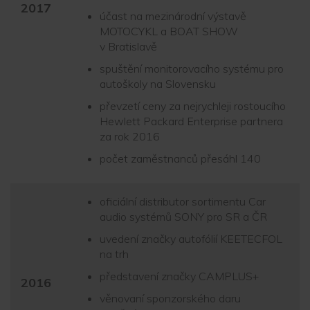
2017
účast na mezinárodní výstavě
MOTOCYKL a BOAT SHOW
v Bratislavě
spuštění monitorovacího systému pro
autoškoly na Slovensku
převzetí ceny za nejrychleji rostoucího
Hewlett Packard Enterprise partnera
za rok 2016
počet zaměstnanců přesáhl 140
oficiální distributor sortimentu Car
audio systémů SONY pro SR a ČR
uvedení značky autofólií KEETECFOL
na trh
představení značky CAMPLUS+
2016
věnovaní sponzorského daru