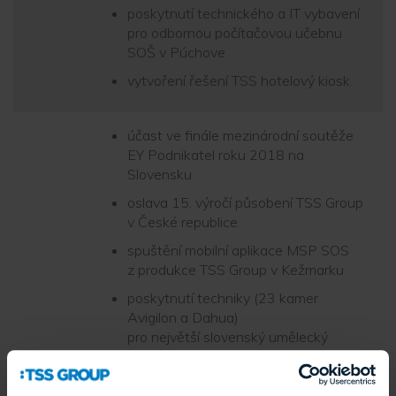
poskytnutí technického a IT vybavení
pro odbornou počítačovou učebnu
SOŠ v Púchove
vytvoření řešení TSS hotelový kiosk
účast ve finále mezinárodní soutěže
EY Podnikatel roku 2018 na
Slovensku
oslava 15. výročí působení TSS Group
v České republice
spuštění mobilní aplikace MSP SOS
z produkce TSS Group v Kežmarku
poskytnutí techniky (23 kamer
Avigilon a Dahua)
pro největší slovenský umělecký
festival Pohoda
návrh a spuštění prvního off-grid