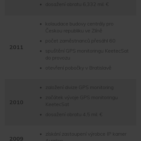
dosažení obratu 6,332 mil. €
kolaudace budovy centrály pro
Českou republiku ve Zlíně
počet zaměstnanců přesáhl 60
2011
spuštění GPS monitoringu KeetecSat
do provozu
otevření pobočky v Bratislavě
založení divize GPS monitoring
začátek vývoje GPS monitoringu
2010
KeetecSat
dosažení obratu 4,5 mil. €
získání zastoupení výrobce IP kamer
2009
Avigilon