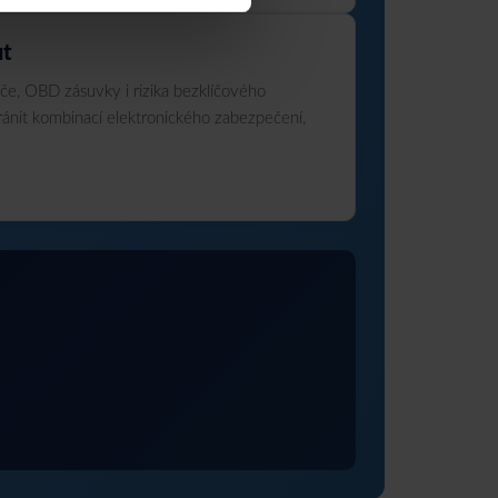
ut
íče, OBD zásuvky i rizika bezklíčového
ochránit kombinací elektronického zabezpečení,
.