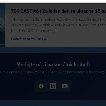
TSS CAST #6 | Za jeden den se ukradne 15 a
Jak probíhají moderní krádeže vozidel — prodlužování signálu kl
otevírání (Keyless). Praktické rady, jak auto či firemní flotilu 
imobilizérů a GPS monitoringu.
Podívat se na YouTube
Sledujte nás i na sociálních sítích
Nové epizody, novinky ze zákulisí a ze světa bezpečnosti a technologií