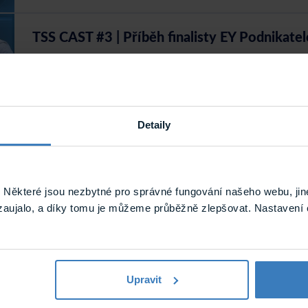
TSS CAST #3 | Příběh finalisty EY Podnikate
CEO TSS Group vypráví o budování firmy, růstu a vývoji pla
Podívat se na YouTube
Detaily
TSS CAST #4 | Karlova univerzita
Co jsme se naučili o bezpečnosti po tragédii v Praze. Krizové ř
Podívat se na YouTube
Některé jsou nezbytné pro správné fungování našeho webu, jin
zaujalo, a díky tomu je můžeme průběžně zlepšovat. Nastavení 
TSS CAST #5 | Proč se autoškoly začaly mon
Rozhovor se SKVZA o monitorování autoškol, bezpečnosti a mod
Group.
Upravit
Podívat se na YouTube