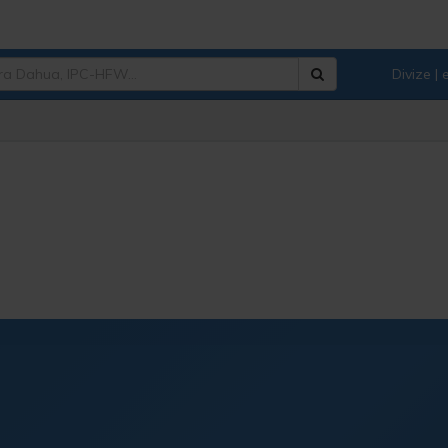
Divize |
Hledat