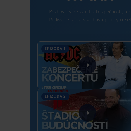
Rozhovory ze zákulisí bezpečnosti, tec
Podívejte se na všechny epizody naše
EPIZODA 1
EPIZODA 2