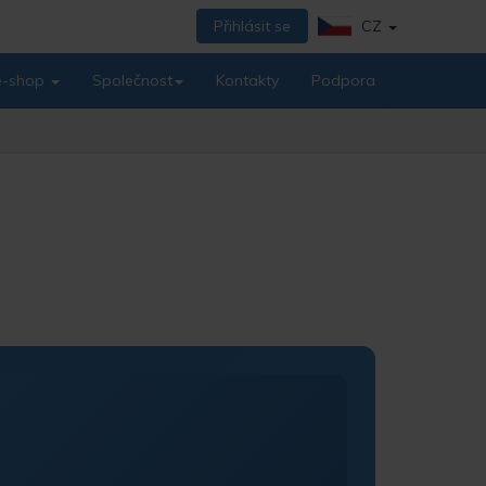
Přihlásit se
CZ
 e-shop
Společnost
Kontakty
Podpora