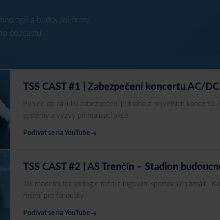
hnologií a budování firmy.
ho podcastu.
TSS CAST #1 | Zabezpečení koncertu AC/DC
Pohled do zákulisí zabezpečení jednoho z největších koncertů
systémy a výzvy při realizaci akce.
Podívat se na YouTube
TSS CAST #2 | AS Trenčín – Stadion budoucn
Jak moderní technologie mění fungování sportovních areálů. 
řešení pro fanoušky.
Podívat se na YouTube