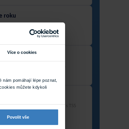
le roku
tformy SOFTPLUS.
Více o cookies
ízení a bezpečnost veřejných prostor.
é nám pomáhají lépe poznat,
cookies můžete kdykoli
itorovat?
erních technologiích ve spolupráci s TSS
Povolit vše