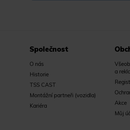
Společnost
Obc
O nás
Všeob
a rekl
Historie
Regis
TSS CAST
Ochra
Montážní partneři (vozidla)
Akce
Kariéra
Můj ú