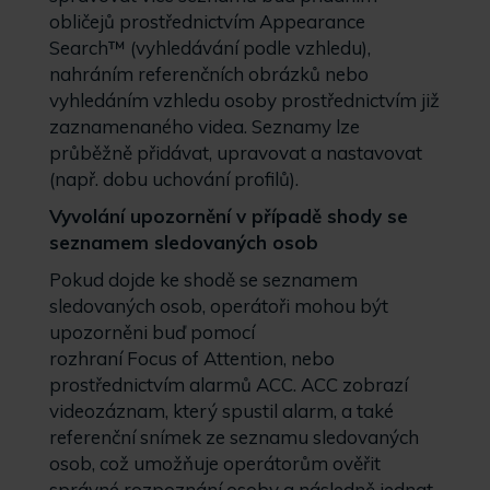
obličejů prostřednictvím Appearance
Search
™
(vyhledávání podle vzhledu),
nahráním referenčních obrázků nebo
vyhledáním vzhledu osoby prostřednictvím již
zaznamenaného videa. Seznamy lze
průběžně přidávat, upravovat a nastavovat
(např. dobu uchování profilů).
Vyvolání upozornění v případě shody se
seznamem sledovaných osob
Pokud dojde ke shodě se seznamem
sledovaných osob, operátoři mohou být
upozorněni buď pomocí
rozhraní Focus of Attention, nebo
prostřednictvím alarmů ACC. ACC zobrazí
videozáznam, který spustil alarm, a také
referenční snímek ze seznamu sledovaných
osob, což umožňuje operátorům ověřit
správné rozpoznání osoby a následně jednat.