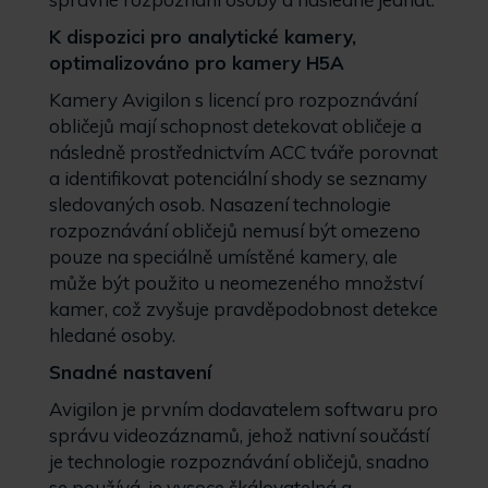
K dispozici pro analytické kamery,
optimalizováno pro kamery H5A
Kamery Avigilon s licencí pro rozpoznávání
obličejů mají schopnost detekovat obličeje a
následně prostřednictvím ACC tváře porovnat
a identifikovat potenciální shody se seznamy
sledovaných osob. Nasazení technologie
rozpoznávání obličejů nemusí být omezeno
pouze na speciálně umístěné kamery, ale
může být použito u neomezeného množství
kamer, což zvyšuje pravděpodobnost detekce
hledané osoby.
Snadné nastavení
Avigilon je prvním dodavatelem softwaru pro
správu videozáznamů, jehož nativní součástí
je technologie rozpoznávání obličejů, snadno
se používá, je vysoce škálovatelná a