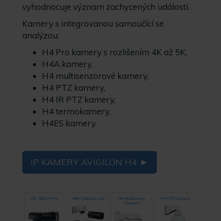
vyhodnocuje význam zachycených událostí.
Kamery s integrovanou samoučící se
analýzou:
H4 Pro kamery s rozlišením 4K až 5K,
H4A kamery,
H4 multisenzorové kamery,
H4 PTZ kamery,
H4 IR PTZ kamery,
H4 termokamery,
H4ES kamery.
IP KAMERY AVIGILON H4 ►