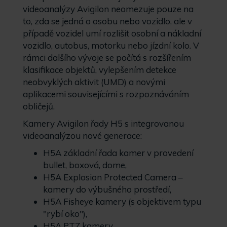
videoanalýzy Avigilon neomezuje pouze na
to, zda se jedná o osobu nebo vozidlo, ale v
případě vozidel umí rozlišit osobní a nákladní
vozidlo, autobus, motorku nebo jízdní kolo. V
rámci dalšího vývoje se počítá s rozšířením
klasifikace objektů, vylepšením detekce
neobvyklých aktivit (UMD) a novými
aplikacemi souvisejícími s rozpoznáváním
obličejů.
Kamery Avigilon řady H5 s integrovanou
videoanalýzou nové generace:
H5A základní řada kamer v provedení
bullet, boxová, dome,
H5A Explosion Protected Camera –
kamery do výbušného prostředí,
H5A Fisheye kamery (s objektivem typu
"rybí oko"),
H5A PTZ kamery,