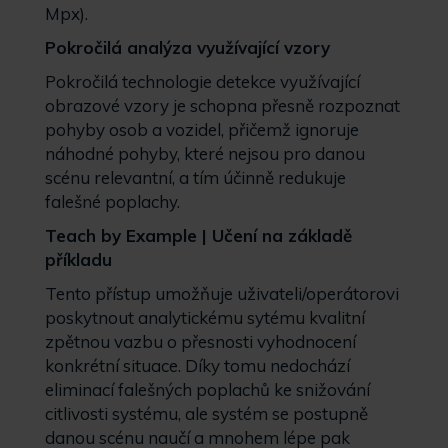
Mpx).
Pokročilá analýza využívající vzory
Pokročilá technologie detekce využívající
obrazové vzory je schopna přesně rozpoznat
pohyby osob a vozidel, přičemž ignoruje
náhodné pohyby, které nejsou pro danou
scénu relevantní, a tím účinně redukuje
falešné poplachy.
Teach by Example | Učení na základě
příkladu
Tento přístup umožňuje uživateli/operátorovi
poskytnout analytickému sytému kvalitní
zpětnou vazbu o přesnosti vyhodnocení
konkrétní situace. Díky tomu nedochází
eliminací falešných poplachů ke snižování
citlivosti systému, ale systém se postupně
danou scénu naučí a mnohem lépe pak