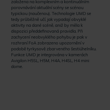
založena na komplexním a kontinuálním
porovnávání aktuální scény se scénou
typickou (naučenou). Technologie UMD se
tedy průběžně učí, jak vypadají obvyklé
aktivity na dané scéně, aniž by měla k
dispozici předdefinovaná pravidla. Při
zachycení neobvyklého pohybu je pak v
rozhraní FoA zobrazeno upozornění v
podobě tyrkysově zbarveného šestiúhelníku.
Funkce UMD je integrována v kamerách
Avigilon H5SL, H5M, H4A, H4SL, H4 mini
dome.