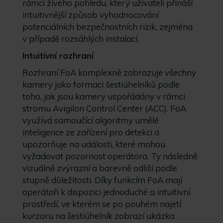
rámci živého pohledu, který uživateli přináší
intuitivnější způsob vyhodnocování
potenciálních bezpečnostních rizik, zejména
v případě rozsáhlých instalací.
Intuitivní rozhraní
Rozhraní FoA komplexně zobrazuje všechny
kamery jako formaci šestiúhelníků podle
toho, jak jsou kamery uspořádány v rámci
stromu Avigilon Control Center (ACC). FoA
využívá samoučící algoritmy umělé
inteligence ze zařízení pro detekci a
upozorňuje na události, které mohou
vyžadovat pozornost operátora. Ty následně
vizuálně zvýrazní a barevně odliší podle
stupně důležitosti. Díky funkcím FoA mají
operátoři k dispozici jednoduché a intuitivní
prostředí, ve kterém se po pouhém najetí
kurzoru na šestiúhelník zobrazí ukázka