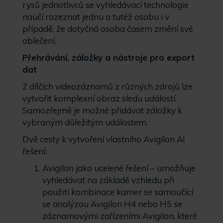
rysů jednotlivců se vyhledávací technologie
naučí rozeznat jednu a tutéž osobu i v
případě, že dotyčná osoba časem změní své
oblečení.
Přehrávání, záložky a nástroje pro export
dat
Z dílčích videozáznamů z různých zdrojů lze
vytvořit komplexní obraz sledu událostí.
Samozřejmě je možné přidávat záložky k
vybraným důležitým událostem.
Dvě cesty k vytvoření vlastního Avigilon AI
řešení:
Avigilon jako ucelené řešení – umožňuje
vyhledávat na základě vzhledu při
použití kombinace kamer se samoučící
se analýzou Avigilon H4 nebo H5 se
záznamovými zařízeními Avigilon, které