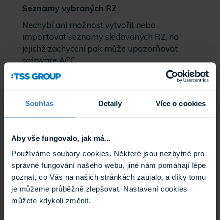
Seznamy vybraných RZ
Nechybí ani možnost vytvořit nebo
importovat seznamy sledovaných RZ, na
jejichž zachycení pak může upozorňovat
software ACC.
Regionální podpora a ochrana dat
Avigilon LPR analýza je velmi přesná,
Souhlas
Detaily
Více o cookies
spolehlivá a lze ji úspěšně aplikovat v širokém
spektru regionů. Tuto technologii lze nasadit v
Evropě, Severní Americe, Japonsku nebo
Aby vše fungovalo, jak má...
Austrálii. Samozřejmostí je i vysoká úroveň
ochrany získaných dat ať už z hlediska
Používáme soubory cookies. Některé jsou nezbytné pro
vymezení přístupu k těmto datům, tak z
správné fungování našeho webu, jiné nám pomáhají lépe
pohledu doby jejich uchovávání a následného
poznat, co Vás na našich stránkách zaujalo, a díky tomu
odstranění.
je můžeme průběžně zlepšovat. Nastavení cookies
můžete kdykoli změnit.