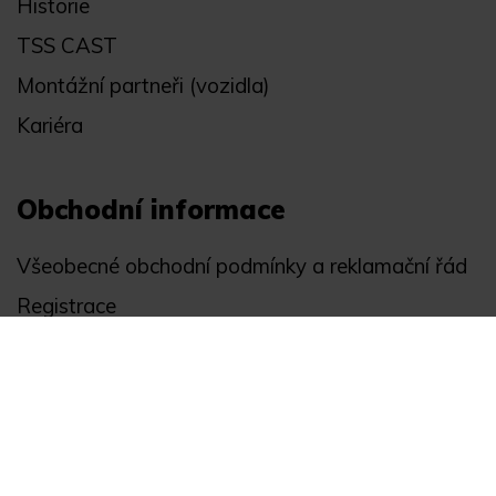
Historie
TSS CAST
Montážní partneři (vozidla)
Kariéra
Obchodní informace
Všeobecné obchodní podmínky a reklamační řád
Registrace
Ochrana osobních údajů
Akce
Můj účet