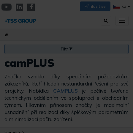
Přejít
Přihlásit se
CZ
k
YouTube
Linkedin
Facebook
hlavnímu
Vyhledávání
Přep
obsahu
zobra
navig
Filtr
camPLUS
Značka vznikla díky speciálním požadavkům
zákazníků, kteří hledali nestandardní řešení pro své
projekty. Nabídka
CAMPLUS
je pečlivě tvořena
technickým oddělením ve spolupráci s obchodním
týmem. Hlavním přínosem značky je maximální
usnadnění při realizaci díky špičkovým parametrům
a minimalizaci počtu zařízení.
5 produktů