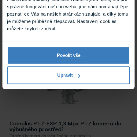
Camplus SDGM-EX 404A Kamerový kryt do
správné fungování našeho webu, jiné nám pomáhají lépe
Ex prostředí
poznat, co Vás na našich stránkách zaujalo, a díky tomu
Kamerový kryt do Ex prostředí pro použití s kamerami s
je můžeme průběžně zlepšovat. Nastavení cookies
varifokálními nebo zoom ...
Na objednávku
můžete kdykoli změnit.
SDGM-EX 404A
Povolit vše
Upravit
Camplus PTZ-EXP 1,3 Mpx PTZ kamera do
výbušného prostředí
Otočná kamera do výbušného prostředí s ...