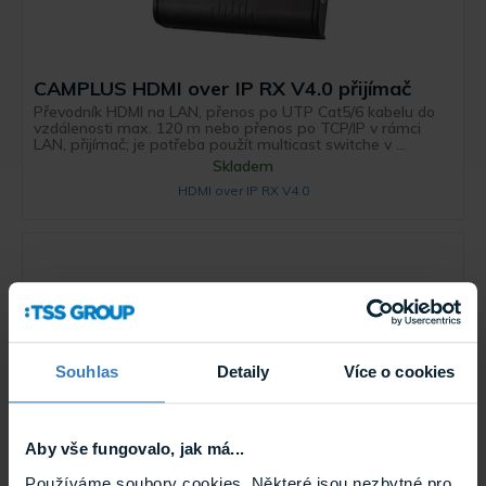
CAMPLUS HDMI over IP RX V4.0 přijímač
Převodník HDMI na LAN, přenos po UTP Cat5/6 kabelu do
vzdálenosti max. 120 m nebo přenos po TCP/IP v rámci
LAN, přijímač; je potřeba použít multicast switche v ...
Skladem
HDMI over IP RX V4.0
Souhlas
Detaily
Více o cookies
Aby vše fungovalo, jak má...
Používáme soubory cookies. Některé jsou nezbytné pro