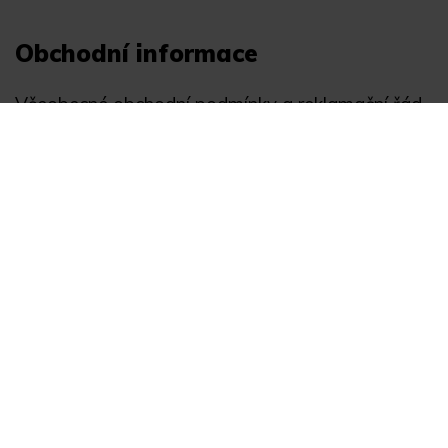
Obchodní informace
Všeobecné obchodní podmínky a reklamační řád
Registrace
Ochrana osobních údajů
Akce
Můj účet
Divize
Zabezpečení objektů
Autopříslušenství
GPS monitoring