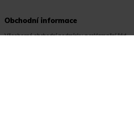
Obchodní informace
Všeobecné obchodní podmínky a reklamační řád
Registrace
Ochrana osobních údajů
Akce
Můj účet
Divize
Zabezpečení objektů
Autopříslušenství