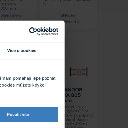
, rozměry
IR ...
x300 mm
 objednávku
Skladem
POB 30
SADRIN 410
Více o cookies
é nám pomáhají lépe poznat,
cookies můžete kdykoli
c SADRIN 250
Politec SANDOR
ávora
DUAL SMA 805
infrazávora
ra okenní 4-
á, výška 0,5m (2x
Infrazávora exteriérová
X + 2x přijímač RX,
4paprsková, výška 0,5 m
eam) dosah 15m
Povolit vše
(2x vysílač TX + 2x přijímač
 30m vnitřní, IP
RX, double beam) dosah
hřívání, paralelní
100 m venkovní / 400 m