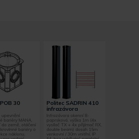
c POB 30
Politec SADRIN 410
infrazávora
o upevnění
Infrazávora okenní 8-
né bariéry MANA,
paprsková, výška 1m (4x
 do země, otáčení
vysílač TX + 4x přijímač RX,
krovlnné bariéry o
double beam) dosah 15m
ekce náklonu,
venkovní / 30m vnitřní, IP
y pro vedení
54, bez vyhřívání, paralelní