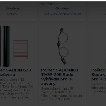
vnitřní, IP 54, integrované
vyhřívání, ...
Skladem
Skladem
SAN/PL
SANDOR QUAD SMA 8020
tec SADRIN 620
Politec SADRINKIT
Polite
azávora
THER 205 Sada
Sada v
vyhřívání pro IR
pro IR
závora okenní 12-
závory
ková, výška 2m (6x
Vyhřívací
ač TX + 6x přijímač RX,
infra záv
Sada vyhřívání pro IR
le beam) dosah 15m
Výhodou 
závory SADRIN 250, 2
ní / 30m vnitřní, IP
...
tělesa, termostat, napájení
z vyhřívání, paralelní
(pár) 12 VDC/560M