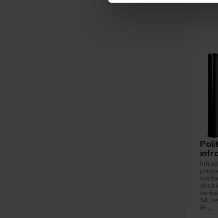
Poli
infr
Infra
paprs
vysíl
doub
venkov
54, be
IR ...