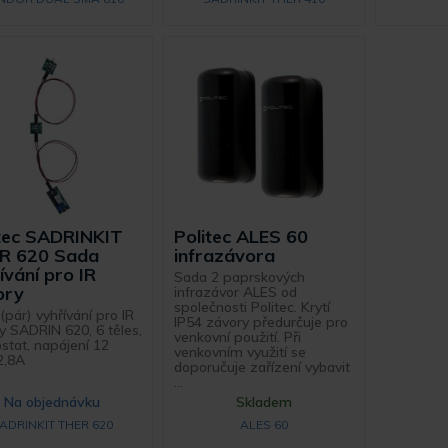
itec SADRINKIT
Politec ALES 60
R 620 Sada
infrazávora
ívání pro IR
Sada 2 paprskových
ory
infrazávor ALES od
společnosti Politec. Krytí
(pár) vyhřívání pro IR
IP54 závory předurčuje pro
y SADRIN 620, 6 těles,
venkovní použití. Při
stat, napájení 12
venkovním využití se
2,8A
doporučuje zařízení vybavit
...
Na objednávku
Skladem
ADRINKIT THER 620
ALES 60