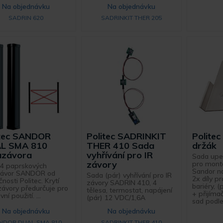
Na objednávku
Na objednávku
SADRIN 620
SADRINKIT THER 205
itec SANDOR
Politec SADRINKIT
Polite
L SMA 810
THER 410 Sada
držák
azávora
vyhřívání pro IR
Sada upe
závory
pro mont
4 paprskových
Sandor na
závor SANDOR od
Sada (pár) vyhřívání pro IR
2x díly p
nosti Politec. Krytí
závory SADRIN 410, 4
bariéry, (
závory předurčuje pro
tělesa, termostat, napájení
+ přijímač
ní použití. ...
(pár) 12 VDC/1,6A
sad podle 
Na objednávku
Na objednávku
NDOR DUAL SMA 810
SADRINKIT THER 410