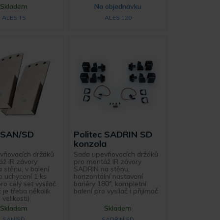
Skladem
Na objednávku
ALES TS
ALES 120
c SAN/SD
Politec SADRIN SD
konzola
vňovacích držáků
Sada upevňovacích držáků
áž IR závory
pro montáž IR závory
 stěnu, v balení
SADRIN na stěnu,
ro uchycení 1 ks
horizontální nastavení
pro celý set vysílač
bariéry 180°, kompletní
 je třeba několik
balení pro vysílač i přijímač
velikosti)
Skladem
Skladem
SAN/SD
SADRIN SD