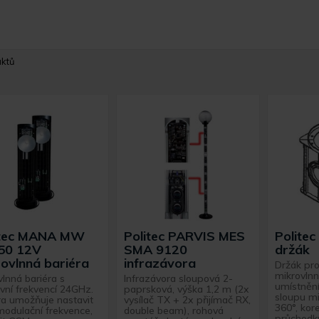
uktů
itec MANA MW
Politec PARVIS MES
Polite
50 12V
SMA 9120
držák
ovlnná bariéra
infrazávora
Držák pr
mikrovln
vlnná bariéra s
Infrazávora sloupová 2-
umístnění
vní frekvencí 24GHz.
paprsková, výška 1,2 m (2x
sloupu mi
ra umožňuje nastavit
vysílač TX + 2x přijímač RX,
360°, kor
modulační frekvence,
double beam), rohová
průchodk