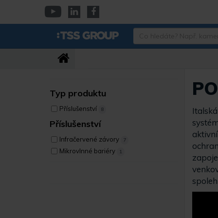
Přejít
k
YouTube
Linkedin
Facebook
hlavnímu
Co
obsahu
hledáte?
Např.
kamera
Dahua,
IPC-
PO
HFW…
Typ produktu
Příslušenství
Italsk
8
systém
Příslušenství
aktivn
Infračervené závory
7
ochran
Mikrovlnné bariéry
1
zapoj
venkov
spoleh