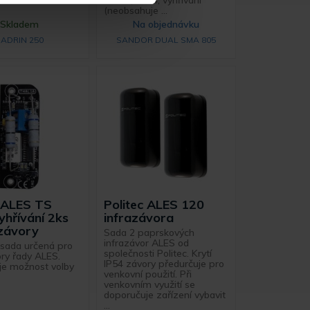
vnitřní, IP 54, vyhřívání
(neobsahuje ...
Skladem
Na objednávku
SADRIN 250
SANDOR DUAL SMA 805
c ALES TS
Politec ALES 120
yhřívání 2ks
infrazávora
 závory
Sada 2 paprskových
infrazávor ALES od
 sada určená pro
společnosti Politec. Krytí
ory řady ALES.
IP54 závory předurčuje pro
je možnost volby
venkovní použití. Při
venkovním využití se
doporučuje zařízení vybavit
...