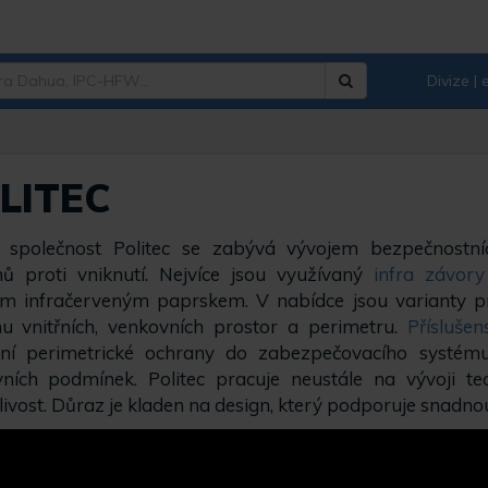
Divize |
Hledat
LITEC
á společnost Politec se zabývá vývojem bezpečnostní
ů proti vniknutí. Nejvíce jsou využívaný
infra závory
ím infračerveným paprskem. V nabídce jsou varianty p
u vnitřních, venkovních prostor a perimetru.
Přísluše
ení perimetrické ochrany do zabezpečovacího systém
ních podmínek. Politec pracuje neustále na vývoji tec
livost. Důraz je kladen na design, který podporuje snadnou