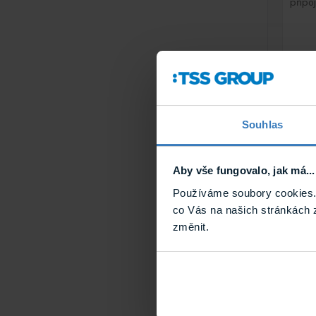
připoj
M
Souhlas
Aby vše fungovalo, jak má...
Používáme soubory cookies. 
co Vás na našich stránkách 
Poli
změnit.
drž
Upevň
montá
na sl
2 díly
barié
delší
a ...