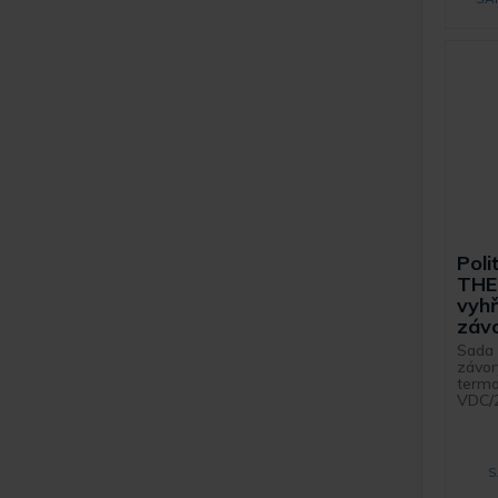
Pol
THE
vyhř
záv
Sada 
závor
termo
VDC/
S