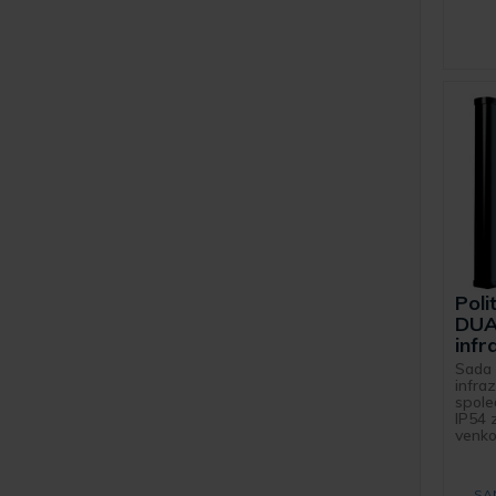
Pol
DUA
infr
Sada 
infra
společ
IP54 
venkov
SA