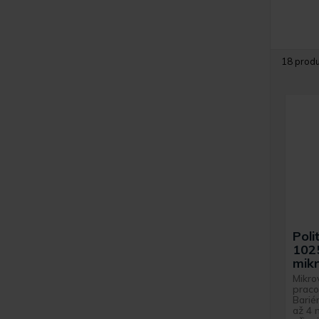
18 prod
Pol
102
mikr
Mikro
praco
Barié
až 4 