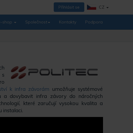
Přihlásit se
CZ
 e-shop
Společnost
Kontakty
Podpora
ch
s
ro
nství k infra závorám
umožňuje systémové
u a dovybavit infra závory do náročných
hnologií, které zaručují vysokou kvalita a
 instalaci.