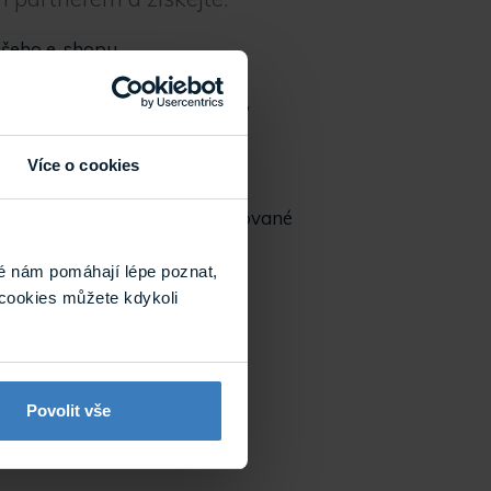
ašeho e-shopu,
ortál Moje TSS,
ívat akční nabídky produktů,
chnickou podporu,
podporu.
Více o cookies
hlavních výhodách pro registrované
ete zde
.
é nám pomáhají lépe poznat,
cookies můžete kdykoli
artnerem
Povolit vše