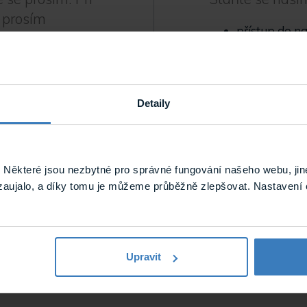
 prosím
přístup do n
ohoto e-mailu
.
zákaznický p
možnost využ
odbornou te
projektovou 
Detaily
Více informací o 
zákazníky
nalezn
Některé jsou nezbytné pro správné fungování našeho webu, jin
zaujalo, a díky tomu je můžeme průběžně zlepšovat. Nastavení 
Chci se stát p
omněli jste heslo?
Upravit