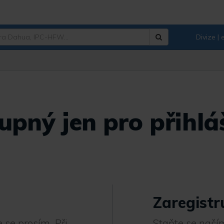
Divize |
Hledat
upný jen pro přihláš
Zaregistr
 se prosím. Při
Staňte se naším