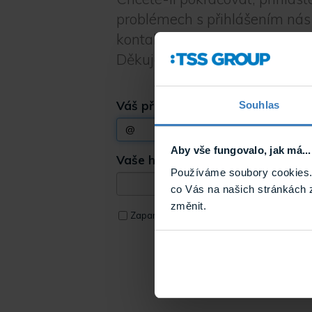
problémech s přihlášením nás
kontaktujte prostřednictvím
t
Děkujeme za pochopení.
Váš přihlašovací e-mail
*
Souhlas
Aby vše fungovalo, jak má...
Vaše heslo
*
Používáme soubory cookies. 
co Vás na našich stránkách 
změnit.
Zap
Zapamatovat přihlášení