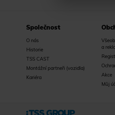
Společnost
Obc
O nás
Všeob
a rekl
Historie
Regis
TSS CAST
Ochra
Montážní partneři (vozidla)
Akce
Kariéra
Můj ú