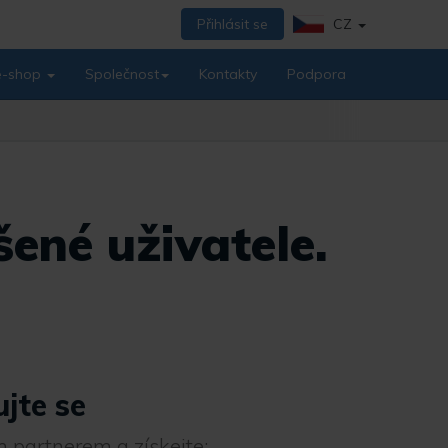
Přihlásit se
CZ
 e-shop
Společnost
Kontakty
Podpora
ené uživatele.
ujte se
 partnerem a získejte: