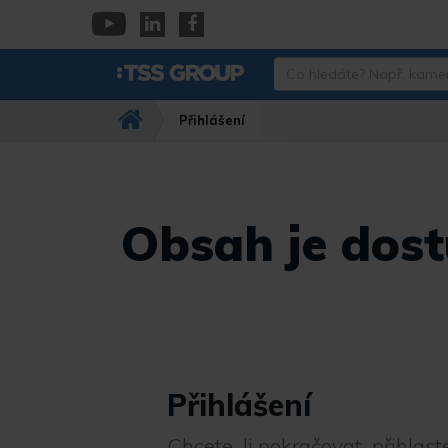
Přejít
k
YouTube
Linkedin
Facebook
hlavnímu
Co
obsahu
hledáte?
Např.
Přihlášení
kamera
Dahua,
IPC-
HFW…
Obsah je dost
Přihlášení
Chcete-li pokračovat, přihlaste