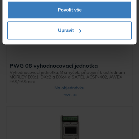
Povolit vše
Upravit
PWG 08 vyhodnocovací jednotka
Vyhodnocovací jednotka, 8 smyček, připojení k ústřednám
MORLEY DXc1, DXc2 a DXc4 a SATEL ACSP-402, AWEX
FAS/FASmini.
Na objednávku
PWG 08