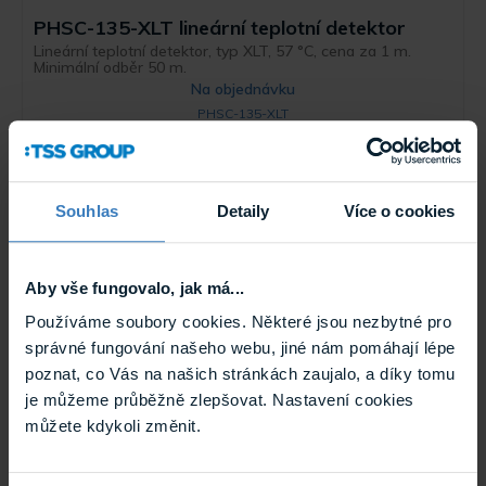
PHSC-135-XLT lineární teplotní detektor
Lineární teplotní detektor, typ XLT, 57 °C, cena za 1 m.
Minimální odběr 50 m.
Na objednávku
PHSC-135-XLT
Souhlas
Detaily
Více o cookies
Aby vše fungovalo, jak má...
Používáme soubory cookies. Některé jsou nezbytné pro
správné fungování našeho webu, jiné nám pomáhají lépe
PHSC-135-XLT-M lineární teplotní detektor
poznat, co Vás na našich stránkách zaujalo, a díky tomu
Lineární teplotní detektor, typ XLT, 57 °C, cena za 1 m.
je můžeme průběžně zlepšovat. Nastavení cookies
Minimální odběr 50 m.
můžete kdykoli změnit.
Na objednávku
PHSC-135-XLT-M