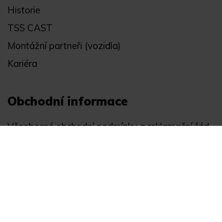
Historie
TSS CAST
Montážní partneři (vozidla)
Kariéra
Obchodní informace
Všeobecné obchodní podmínky a reklamační řád
Registrace
Ochrana osobních údajů
Akce
Můj účet