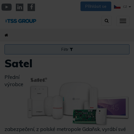
Přejít
Přihlásit se
CZ
k
YouTube
Linkedin
Facebook
hlavnímu
Vyhledávání
Přep
obsahu
zobra
navig
Filtr
Satel
Přední
výrobce
zabezpečení, z polské metropole Gdaňsk, vyrábí své