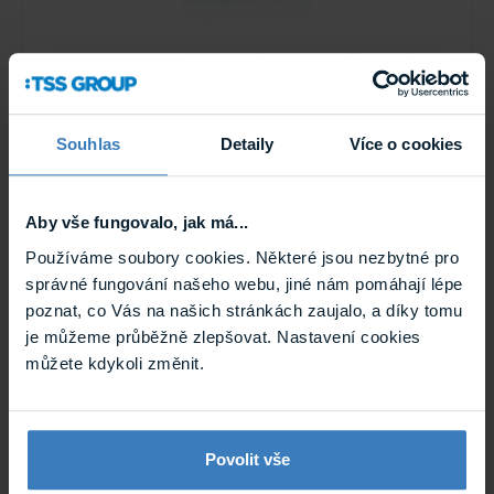
Satel WIRE 128 hybridní zabezpečovací
ústředna
Zabezpečovací ústředna - 128 zařízení, 4 vstupy / 4
výstupy na desce, rozšiřitelná pomocí expadérů,
komunikační sběrnice ...
Souhlas
Detaily
Více o cookies
Skladem
WIRE 128
Aby vše fungovalo, jak má...
Novinka
Používáme soubory cookies. Některé jsou nezbytné pro
správné fungování našeho webu, jiné nám pomáhají lépe
poznat, co Vás na našich stránkách zaujalo, a díky tomu
je můžeme průběžně zlepšovat. Nastavení cookies
můžete kdykoli změnit.
Satel USB-RS485 převodník USB / RS-485
Povolit vše
Převodník USB/RS-485 - Slouží k připojení zařízení s
rozhraním RS-485, programování a aktualizace zařízení s