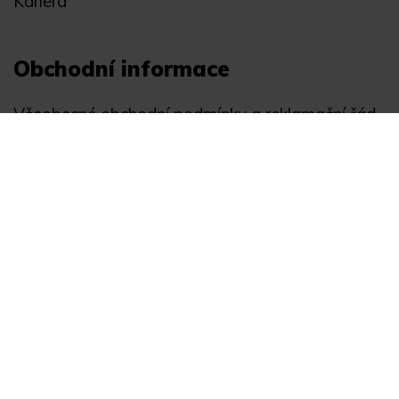
Kariéra
Obchodní informace
Všeobecné obchodní podmínky a reklamační řád
Registrace
Ochrana osobních údajů
Akce
Můj účet
Divize
Zabezpečení objektů
Autopříslušenství