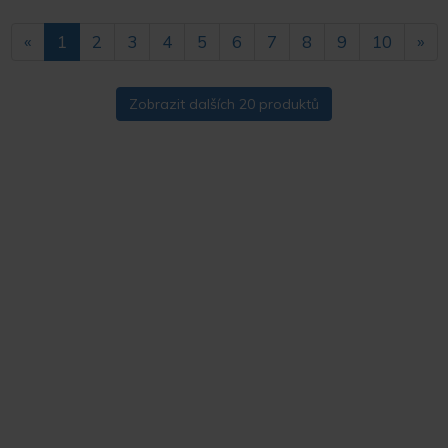
«
1
2
3
4
5
6
7
8
9
10
»
Zobrazit dalších 20 produktů