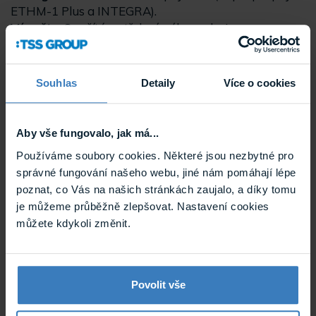
ETHM-1 Plus a INTEGRA).
Výpočty:
Spočítá potřebný výkon zdroje pro senzory
a sirény.
Diagnostika:
Pomůže zjistit, co znamenají chybové
LED kontrolky.
Souhlas
Detaily
Více o cookies
Tip pro montážníky:
Napište do chatu jednorázové
heslo SERVICE-12345. Aktivujete si tím Profesionální
Aby vše fungovalo, jak má...
režim, který vám zpřístupní plné detaily o
Používáme soubory cookies. Některé jsou nezbytné pro
programování (DloadX/ConfX), schémata zapojení
správné fungování našeho webu, jiné nám pomáhají lépe
2EOL a servisní postupy.
poznat, co Vás na našich stránkách zaujalo, a díky tomu
je můžeme průběžně zlepšovat. Nastavení cookies
Užitečné příkazy:
můžete kdykoli změnit.
!clear
– vymaže historii chatu (super při přechodu na
nové téma).
!lvl
– ověří úroveň vašeho přístupu (Basic /
Professional).
Povolit vše
Budoucnost technické podpory máte odteď v kapse.