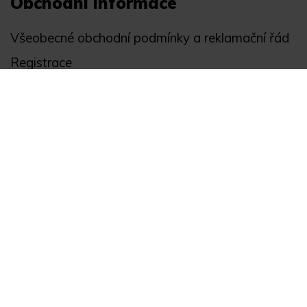
Obchodní informace
Všeobecné obchodní podmínky a reklamační řád
Registrace
Ochrana osobních údajů
Akce
Můj účet
Divize
Zabezpečení objektů
Autopříslušenství
GPS monitoring
Novinky