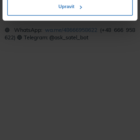
Upravit
Otestujte bota na WhatsAppu nebo Telegramu a
dejte vývojářům zpětnou vazbu pomocí 👍/👎
🟢 WhatsApp:
wa.me/48666958622
(+48 666 958
622) 🔵 Telegram: @ask_satel_bot