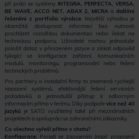
při práci se systémy
INTEGRA, PERFECTA, VERSA,
BE WAVE, ACCO NET, ABAX 2, MICRA
a
dalšími
řešeními z portfolia výrobce
.
Největší výhodou je
okamžitá dostupnost informací bez nutnosti
procházet rozsáhlou dokumentaci nebo čekat na
technickou podporu. Uživatelé mohou jednoduše
položit dotaz v přirozeném jazyce a získat odpověď
týkající se konfigurace zařízení, komunikačních
modulů, monitoringu, programování nebo řešení
technických problémů.
Pro partnery a instalační firmy to znamená rychlejší
nasazení systémů, efektivnější řešení servisních
požadavků a jednodušší přístup k odborným
informacím přímo v terénu. Díky podpoře
více než 40
jazyků
je SATO využitelný také při mezinárodních
projektech a spolupráci se zahraničními zákazníky.
Co všechno vyřeší přímo v chatu?
Konfigurace:
Poradí se zapojením (např. propojení