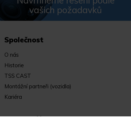
Navrhneme řešení podle
vašich požadavků
Společnost
O nás
Historie
TSS CAST
Montážní partneři (vozidla)
Kariéra
Obchodní informace