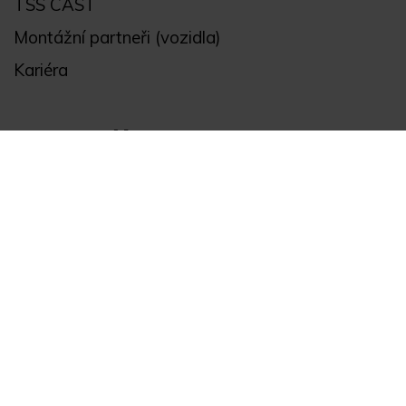
TSS CAST
Montážní partneři (vozidla)
Kariéra
Obchodní informace
Všeobecné obchodní podmínky a reklamační řád
Registrace
Ochrana osobních údajů
Akce
Můj účet
Divize