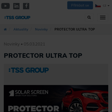
Přejít
Přihlásit se
CZ
k
YouTube
Linkedin
Facebook
hlavnímu
Vyhledávání
Přep
obsahu
zobra
navig
Aktuality
Novinky
PROTECTOR ULTRA TOP
Novinky • 05.03.2021
PROTECTOR ULTRA TOP