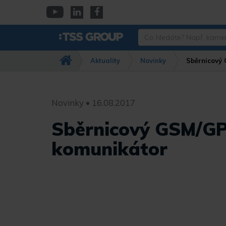
Přejít
k
YouTube
Linkedin
Facebook
hlavnímu
Co
obsahu
hledáte?
Např.
Aktuality
Novinky
Sběrnicový
kamera
Dahua,
IPC-
HFW…
Novinky • 16.08.2017
Sběrnicový GSM/G
komunikátor