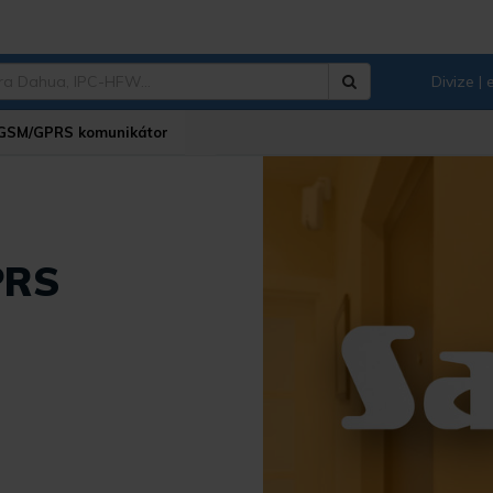
Divize |
Hledat
 GSM/GPRS komunikátor
PRS