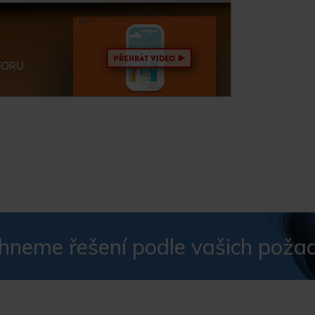
hneme řešení podle vašich poža