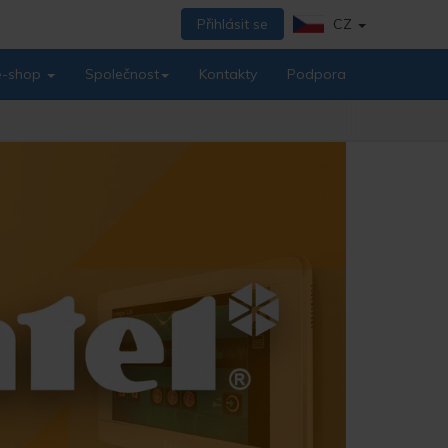
Přihlásit se
CZ
 e-shop
Společnost
Kontakty
Podpora