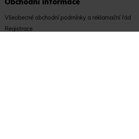
Obchodní informace
Všeobecné obchodní podmínky a reklamační řád
Registrace
Ochrana osobních údajů
Akce
Můj účet
Divize
Zabezpečení objektů
Autopříslušenství
GPS monitoring
Novinky