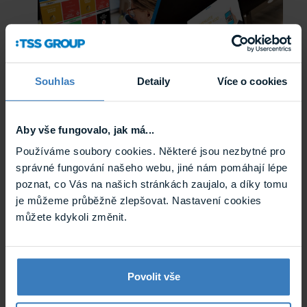
Možnost připojit externí monitor / obrazovku
Souhlas
Detaily
Více o cookies
pro zobrazování instrukcí pro přicházející
osoby nebo pro zobrazení aplikace, ve které
se zobrazují aktuální statusy z čteček, při
Aby vše fungovalo, jak má...
použití u více vchodů.
Používáme soubory cookies. Některé jsou nezbytné pro
správné fungování našeho webu, jiné nám pomáhají lépe
poznat, co Vás na našich stránkách zaujalo, a díky tomu
je můžeme průběžně zlepšovat. Nastavení cookies
můžete kdykoli změnit.
QR čtečka je vybavena relé výstupem pro
Povolit vše
sepnutí akustické / světelné signalizace,
otevření dveří / turniketu případně pro