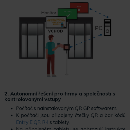
2.
Autonomní řešení pro firmy a společnosti s
kontrolovanými vstupy
Počítač s nainstalovaným QR GP softwarem.
K počítači jsou připojeny čtečky QR a bar kódů
Entry E QR R4
s tablety.
Na připojeném tabletu se zobrazují instrukce