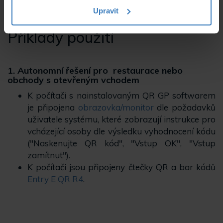
aktivaci jiného zařízení.
Upravit
Příklady použití
1. Autonomní řešení pro restaurace nebo
obchody s otevřeným vchodem
K počítači s nainstalovaným QR GP softwarem
je připojena
obrazovka/monitor
dle požadavků
uživatele systému, které zobrazují instrukce pro
vcházející osoby dle výsledku vyhodnocení kódu
("Naskenujte QR kód", "Vstup OK", "Vstup
zamítnut").
K počítači jsou připojeny čtečky QR a bar kódů
Entry E QR R4
.