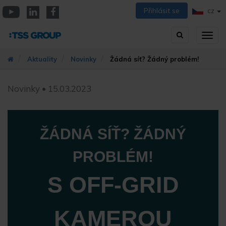
Přejít
Přihlásit se
CZ
k
YouTube
Linkedin
Facebook
hlavnímu
Vyhledávání
Přep
obsahu
zobra
navig
Aktuality
Novinky
Žádná síť? Žádný problém!
Novinky • 15.03.2023