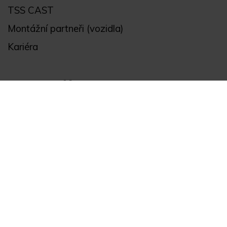
TSS CAST
Montážní partneři (vozidla)
Kariéra
Obchodní informace
Všeobecné obchodní podmínky a reklamační řád
Registrace
Ochrana osobních údajů
Akce
Můj účet
Divize