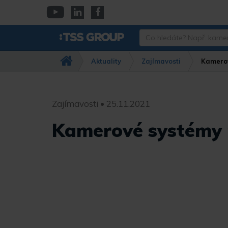
Přejít
k
YouTube
Linkedin
Facebook
hlavnímu
Co
obsahu
hledáte?
Např.
Aktuality
Zajímavosti
Kamerov
kamera
Dahua,
IPC-
HFW…
Zajímavosti • 25.11.2021
Kamerové systémy 