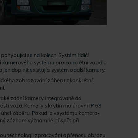
pohybující se na kolech. Systém řidiči
í kamerového systému pro konkrétní vozidlo
en doplnit existující systém o další kamery.
ckého zobrazování záběru z konkrétní
í.
 také zadní kamery integrované do
části vozu. Kamery s krytím na úrovni IP 68
° úhel záběru. Pokud je v systému kamera-
ený záznam významně přispět při
.
u technologii zpracování a přenosu obrazu