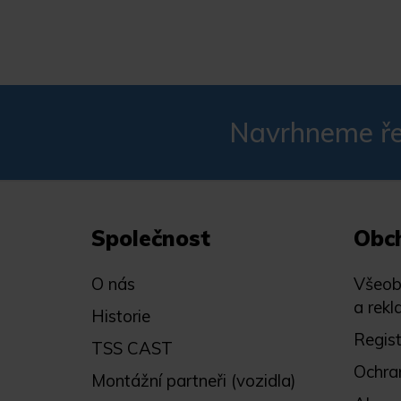
Navrhneme ře
Společnost
Obc
O nás
Všeob
a rekl
Historie
Regis
TSS CAST
Ochra
Montážní partneři (vozidla)