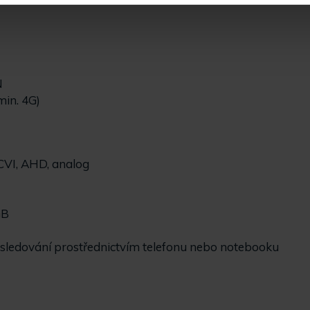
N
min. 4G)
CVI, AHD, analog
GB
e sledování prostřednictvím telefonu nebo notebooku