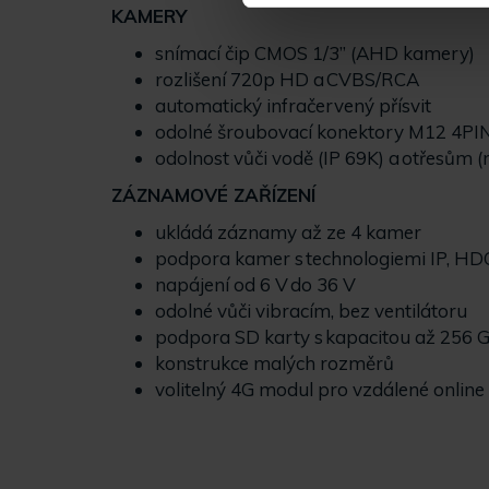
KAMERY
snímací čip CMOS 1/3” (AHD kamery)
rozlišení 720p HD a CVBS/RCA
automatický infračervený přísvit
odolné šroubovací konektory M12 4PI
odolnost vůči vodě (IP 69K) a otřesům (
ZÁZNAMOVÉ ZAŘÍZENÍ
ukládá záznamy až ze 4 kamer
podpora kamer s technologiemi IP, HD
napájení od 6 V do 36 V
odolné vůči vibracím, bez ventilátoru
podpora SD karty s kapacitou až 256 
konstrukce malých rozměrů
volitelný 4G modul pro vzdálené onlin