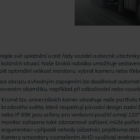
jde své uplatnění u celé řady vozidel a obecně u techniky 
lizních situací. Naše široká nabídka umožňuje sestaven
it optimální velikost monitoru, vybrat kameru nebo třeba j
ace obrazu a vhodným zapojením lze dosáhnout automati
novaném okamžiku, například při odbočování nebo couván
Kromě tzv. univerzálních kamer obsahuje naše portfolio
brzdového světla, které respektují původní design zadní 
nebo IP 69K jsou určeny pro venkovní použití a mají 120
monitor zařazeno také záznamové zařízení, může poříz
argumentaci v případě nehody (účastníci, pojišťovna atd.)
Kamery a monitory s označením AHD využívají analogovo