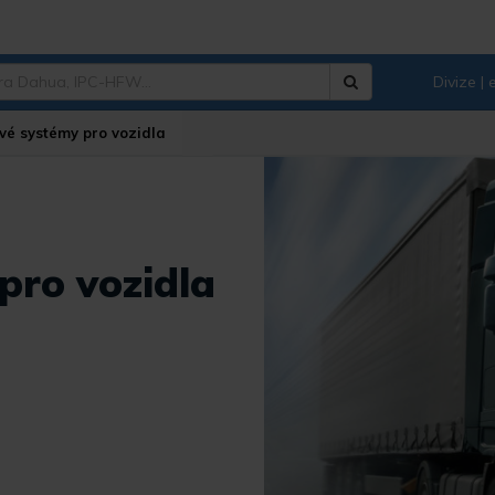
Divize |
Hledat
é systémy pro vozidla
pro vozidla