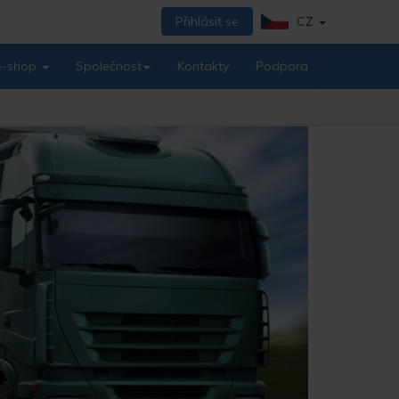
Přihlásit se
CZ
 e-shop
Společnost
Kontakty
Podpora