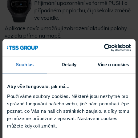
Přijímání upozornění ve formě PUSH o
případném poplachu, či jakékoliv změně
ve vozidle.
Aplikace navíc umožňují zobrazení aktuální polohy
vozidla přímo na mapě.
Aplikace Pandora Online je nyní dostupná pro
hodinky Samsung Gear S2 a Gear S3. Aplikace pro
platformu Tizen 3 poskytuje plnou funkčnost pro
Souhlas
Detaily
Více o cookies
ovládání vašeho auta. A je zcela samostatná a
nezávislá od hlavní aplikace na vašem mobilním
telefonu.
Aby vše fungovalo, jak má...
Používáme soubory cookies. Některé jsou nezbytné pro
správné fungování našeho webu, jiné nám pomáhají lépe
poznat, co Vás na našich stránkách zaujalo, a díky tomu
je můžeme průběžně zlepšovat. Nastavení cookies
můžete kdykoli změnit.