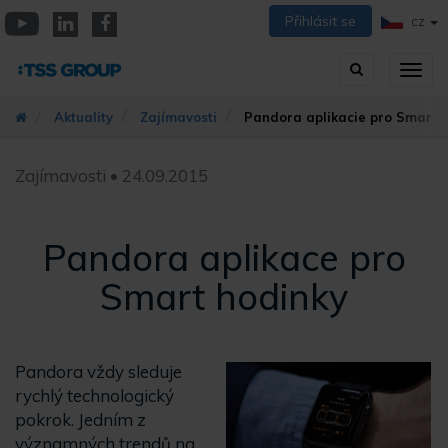
Přejít
Přihlásit se
CZ
k
YouTube
Linkedin
Facebook
hlavnímu
Vyhledávání
Přep
obsahu
zobra
navig
Aktuality
Zajímavosti
Pandora aplikacie pro Smart 
Zajímavosti • 24.09.2015
Pandora aplikace pro
Smart hodinky
Pandora vždy sleduje
rychlý technologický
pokrok. Jedním z
významných trendů na