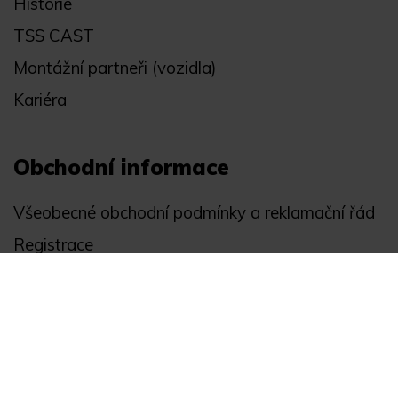
Historie
TSS CAST
Montážní partneři (vozidla)
Kariéra
Obchodní informace
Všeobecné obchodní podmínky a reklamační řád
Registrace
Ochrana osobních údajů
Akce
Můj účet