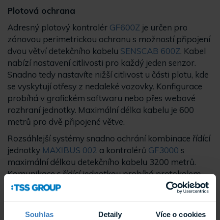
Plotová ochrana
Adresný plotový kontrolér
GF600Z
je určen pro
zónovou perimetrickou ochranu s možností připojení
dvou větví detekčního kabelu
SENSCAB 600Z
. Kabel
nabízí nastavení citlivosti pro každý jeden senzor.
Snadno tedy nastavíte nižší citlivost u části plotu, kde
se vyskytují otřesy z nedaleké vozovky. Konfigurace
probíhá v grafickém softwaru nebo přes webové
rozhraní jednotky. Maximální délka kabelu je 600
metrů pro dvě připojené větve.
Rozsáhlejší systémy snadno ochrání kombinace řídící
jednotky
MAXIBUS 002
a kontrolérů
GF3000
s
maximální délkou detekčního kabelu 3200 metrů.
Komunikace s řídící jednotkou probíhá protokolem
TCP/IP. Podporovány jsou komunikační protokoly
Contact ID a CESA pro alarmové propojení s
elektronickými
zabezpečovacími systémy
(EZS).
Souhlas
Detaily
Více o cookies