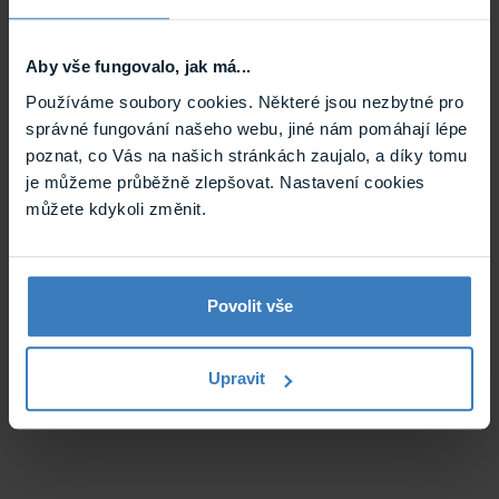
Součástí dodávky je software s přesnou lokalizací
narušení. V přehledném uživatelském rozhraní lze
plotový systém rozdělit do 128 detekčních zón.
Aby vše fungovalo, jak má...
Používáme soubory cookies. Některé jsou nezbytné pro
správné fungování našeho webu, jiné nám pomáhají lépe
poznat, co Vás na našich stránkách zaujalo, a díky tomu
je můžeme průběžně zlepšovat. Nastavení cookies
můžete kdykoli změnit.
Povolit vše
Upravit