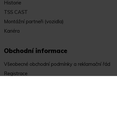
Historie
TSS CAST
Montážní partneři (vozidla)
Kariéra
Obchodní informace
Všeobecné obchodní podmínky a reklamační řád
Registrace
Ochrana osobních údajů
Akce
Můj účet