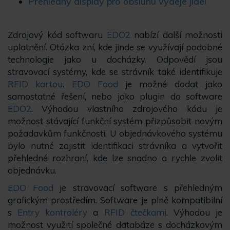
Přehledný display pro obsluhu výdeje jídel
Zdrojový kód softwaru
EDO2
nabízí další možnosti
uplatnění. Otázka zní, kde jinde se využívají podobné
technologie jako u docházky. Odpovědí jsou
stravovací systémy, kde se strávník také identifikuje
RFID kartou
.
EDO Food
je možné dodat jako
samostatné řešení, nebo jako plugin do software
EDO2
. Výhodou vlastního zdrojového kódu je
možnost stávající funkční systém přizpůsobit novým
požadavkům funkčnosti. U objednávkového systému
bylo nutné zajistit identifikaci strávníka a vytvořit
přehledné rozhraní, kde lze snadno a rychle zvolit
objednávku.
EDO Food
je stravovací software s přehledným
grafickým prostředím. Software je plně kompatibilní
s
Entry kontroléry
a
RFID čtečkami
. Výhodou je
možnost využití společné databáze s docházkovým