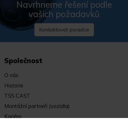
Navrhneme řešení podle
vašich požadavků
Kontaktovat poradce
Společnost
O nás
Historie
TSS CAST
Montážní partneři (vozidla)
Kariéra