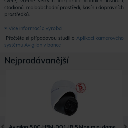
světě, včetně velkých korporací, vládních institucí,
stadionů, maloobchodní prostředí, kasín i dopravních
prostředků.
Více informací o výrobci
Přečtěte si případovou studii o
Aplikaci kamerového
systému Avigilon v bance
Nejprodávanější
Avigilon 5.0C-H5M-DO1-IR 5 Mpx mini dome