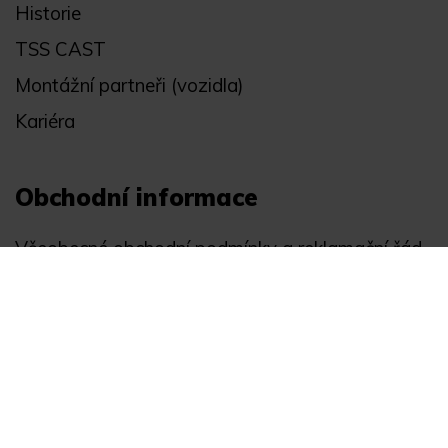
Historie
TSS CAST
Montážní partneři (vozidla)
Kariéra
Obchodní informace
Všeobecné obchodní podmínky a reklamační řád
Registrace
Ochrana osobních údajů
Akce
Můj účet