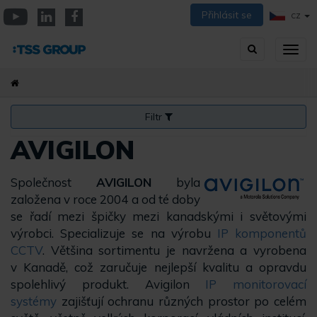
Přejít
Přihlásit se
CZ
k
YouTube
Linkedin
Facebook
hlavnímu
Vyhledávání
Přep
obsahu
zobra
navig
Filtr
AVIGILON
Společnost
AVIGILON
byla
založena v roce 2004 a od té doby
se řadí mezi špičky mezi kanadskými i světovými
výrobci. Specializuje se na výrobu
IP komponentů
CCTV
. Většina sortimentu je navržena a vyrobena
v Kanadě, což zaručuje nejlepší kvalitu a opravdu
spolehlivý produkt. Avigilon
IP monitorovací
systémy
zajišťují ochranu různých prostor po celém