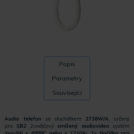
Popis
Parametry
Související
Audio telefon
se sluchátkem
2738W/A
, určený
pro
SB2
2vodičový
smíšený audiovideo
systém
(
použití s 4888C nebo s 1210A
),
1× tlačítko pro