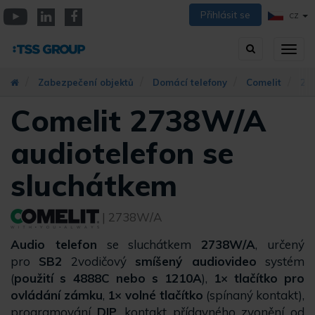
Přejít
Přihlásit se
CZ
k
YouTube
Linkedin
Facebook
hlavnímu
Vyhledávání
Přep
obsahu
zobra
navig
Zabezpečení objektů
Domácí telefony
Comelit
2-v
Comelit 2738W/A
audiotelefon se
sluchátkem
| 2738W/A
Audio telefon
se sluchátkem
2738W/A
, určený
pro
SB2
2vodičový
smíšený audiovideo
systém
(
použití s 4888C nebo s 1210A
),
1× tlačítko pro
ovládání zámku
,
1× volné tlačítko
(spínaný kontakt),
programování
DIP
, kontakt přídavného zvonění od