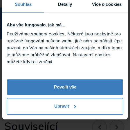
Comelit
SB1(4888C)
Souhlas
Detaily
Více o cookies
Model Comelit
QUADRA
KATALOG
Aby vše fungovalo, jak má...
Výrobce
COMELIT
Používáme soubory cookies. Některé jsou nezbytné pro
správné fungování našeho webu, jiné nám pomáhají lépe
Typ
Audio
poznat, co Vás na našich stránkách zaujalo, a díky tomu
Použité vodiče
Comelit 2-vodič
je můžeme průběžně zlepšovat. Nastavení cookies
můžete kdykoli změnit.
Typ vnitřních
Handset
jednotek
Hmotnost
0.316 kg
Povolit vše
Upravit
Související