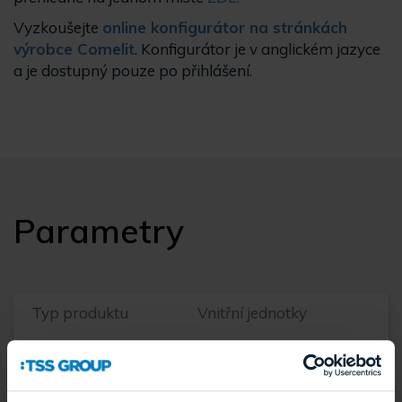
Vyzkoušejte
online konfigurátor na stránkách
výrobce Comelit
. Konfigurátor je v anglickém jazyce
a je dostupný pouze po přihlášení.
Parametry
Typ produktu
Vnitřní jednotky
Systém DDZ
Comelit
Typ systému
SB2(1210/1209),