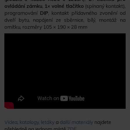
ovládání zámku
,
1× volné tlačítko
(spínaný kontakt),
programování
DIP
, kontakt přídavného zvonění od
dveří bytu, napájení ze sběrnice, bílý, montáž na
omítku, rozměry 105 × 190 × 28 mm
Videa
,
katalogy, letáky
a
další materiály
najdete
přehledně na jednom místě
ZDE.