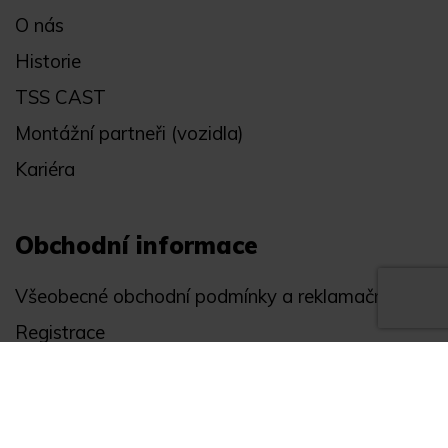
O nás
Historie
TSS CAST
Montážní partneři (vozidla)
Kariéra
Obchodní informace
Všeobecné obchodní podmínky a reklamační řád
Registrace
Ochrana osobních údajů
Akce
Můj účet