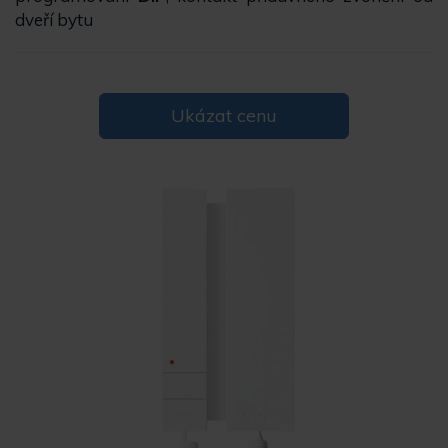
dveří bytu
Ukázat cenu