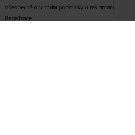
Všeobecné obchodní podmínky a reklamační řád
Registrace
Ochrana osobních údajů
Akce
Můj účet
Divize
Zabezpečení objektů
Autopříslušenství
GPS monitoring
Novinky
Zajímavosti