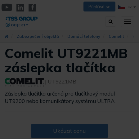
Přejít
Přihlásit se
CZ
k
YouTube
Linkedin
Facebook
hlavnímu
Vyhledávání
Přep
obsahu
OBJEKTY
zobra
navig
Zabezpečení objektů
Domácí telefony
Comelit
VI
Comelit UT9221MB
záslepka tlačítka
| UT9221MB
Záslepka tlačítka určená pro tlačítkový modul
UT9200 nebo komunikátory systému ULTRA.
Ukázat cenu