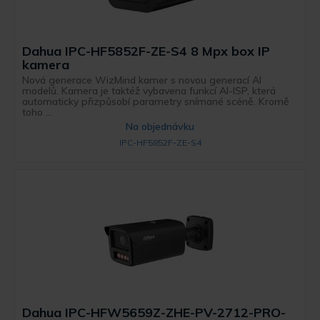
Dahua IPC-HF5852F-ZE-S4 8 Mpx box IP
kamera
Nová generace WizMind kamer s novou generací AI
modelů. Kamera je taktéž vybavena funkcí AI-ISP, která
automaticky přizpůsobí parametry snímané scéně. Kromě
toho ...
Na objednávku
IPC-HF5852F-ZE-S4
Dahua IPC-HFW5659Z-ZHE-PV-2712-PRO-