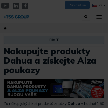
Přejít
Přihlásit se
CZ
k
YouTube
Linkedin
Facebook
hlavnímu
Vyhledávání
Přep
obsahu
zobra
navig
Filtr
Nakupujte produkty
Dahua a získejte Alza
poukazy
Za nákup jakýchkoli produktů značky
Dahua
v hodnotě 50