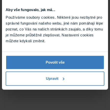
IPC-HFW5659Z-ZHE-PV-2712-PRO
Aby vše fungovalo, jak má...
Používáme soubory cookies. Některé jsou nezbytné pro
správné fungování našeho webu, jiné nám pomáhají lépe
poznat, co Vás na našich stránkách zaujalo, a díky tomu
je můžeme průběžně zlepšovat. Nastavení cookies
můžete kdykoli změnit.
Dahua IPC-HFW5459Z-ZHE-PV-2712-PRO-
Povolit vše
Black 4 Mpx IP kamera
Nová generace Full Color kamer s technologií WizColor
posouvá možnosti stálého snímání v barvě na novou
úroveň. Kamera ...
Upravit
Na objednávku
IPC-HFW5459Z-ZHE-PV-2712-PRO-Black