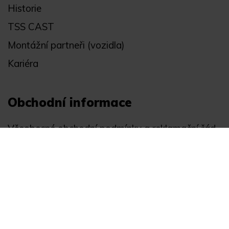
Historie
TSS CAST
Montážní partneři (vozidla)
Kariéra
Obchodní informace
Všeobecné obchodní podmínky a reklamační řád
Registrace
Ochrana osobních údajů
Akce
Můj účet