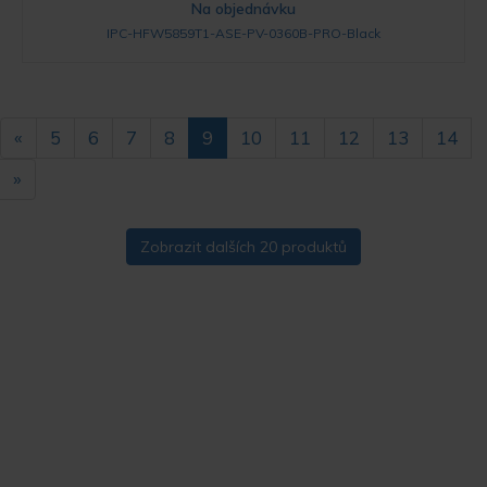
Na objednávku
IPC-HFW5859T1-ASE-PV-0360B-PRO-Black
«
5
6
7
8
9
10
11
12
13
14
»
Zobrazit dalších 20 produktů