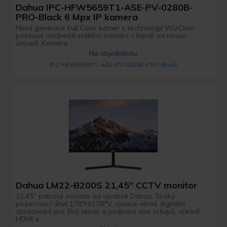
Dahua IPC-HFW5659T1-ASE-PV-0280B-
PRO-Black 6 Mpx IP kamera
Nová generace Full Color kamer s technologií WizColor
posouvá možnosti stálého snímání v barvě na novou
úroveň. Kamera ...
Na objednávku
IPC-HFW5659T1-ASE-PV-0280B-PRO-Black
Dahua LM22-B200S 21,45" CCTV monitor
21,45" palcový monitor od výrobce Dahua. Široký
pozorovací úhel 178°H/178°V, vysoce věrné digitální
zpracování pro živý obraz a podpora více vstupů, včetně
HDMI a ...