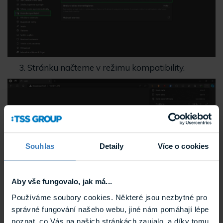
Stránku načteme v režimu kompatibility.
Souhlas
Detaily
Více o cookies
Aby vše fungovalo, jak má...
Používáme soubory cookies. Některé jsou nezbytné pro
Pokud se zobrazí zpráva
Nejprve nainstalujte
správné fungování našeho webu, jiné nám pomáhají lépe
pluginy!
vyberte
možnost Instalovat
.
poznat, co Vás na našich stránkách zaujalo, a díky tomu