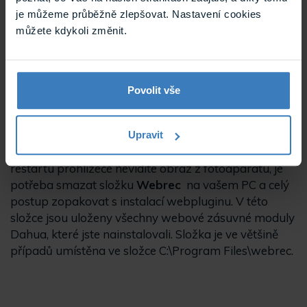
V případě, že toto okno nevidíte a po úspěšném
je můžeme průběžně zlepšovat. Nastavení cookies
zadání uživatelského jména a hesla, nemůžete z
můžete kdykoli změnit.
kamery sledovat živý obraz.
Chcete-li pokračovat,
klikněte zde pro stažení a instalaci zásuvného
modulu
uprostřed obrazovky. Poté vyberte Uložit
soubor webplugin.exe. Zvolte, kam chcete soubor v
Povolit vše
počítači uložit, abyste jej mohli snadno najít.
V posledním kroku nainstalujte stažený webplugin.
Upravit
Pokud ani po úspěšné instalaci webpluginu a
restartu prohlížeče nevidíte obraz z fotoaparátu, je
potřeba smazat složku
Webrec
na vašem PC a celý
postup zopakovat s instalací webpluginu. V této
složce jsou uloženy všechny webové zásuvné moduly
Dahua, které jste nainstalovali. Složka je ve většině
případů umístěna ve složce C:\Program Files\webrec.