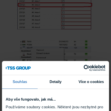
Souhlas
Detaily
Více o cookies
Dále vyberte volbu UŽIVATELÉ a na kartě
BEZBEČNOSTNÍ NASTAVENÍ vyberte možnost
Aby vše fungovalo, jak má...
PODSYSTÉMY KLÁVESNICE v nastaveních KTERÉ
PODSYSTÉMY BUDE UŽIV. OVLÁDAT Z
Používáme soubory cookies. Některé jsou nezbytné pro