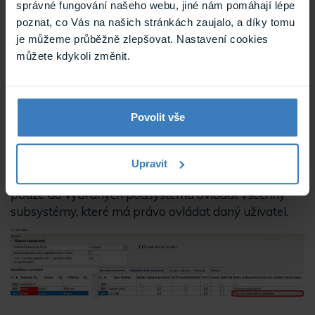
KLÁVESNICE. Daný uživatel může z konkrétní
správné fungování našeho webu, jiné nám pomáhají lépe
klávesnice ovládat pouze podsystémy, do kterých je
poznat, co Vás na našich stránkách zaujalo, a díky tomu
klávesnice přiřazena.
je můžeme průběžně zlepšovat. Nastavení cookies
můžete kdykoli změnit.
Povolit vše
Pokud zvolíte VŠECHNY PODSYSTÉMY UŽÍVATELE,
Upravit
tak daný uživatel může z klávesnice, která patří
pouze do vybraných podsystémů ovládat všechny
subsystémy, které má právo ovládat daný uživatel.