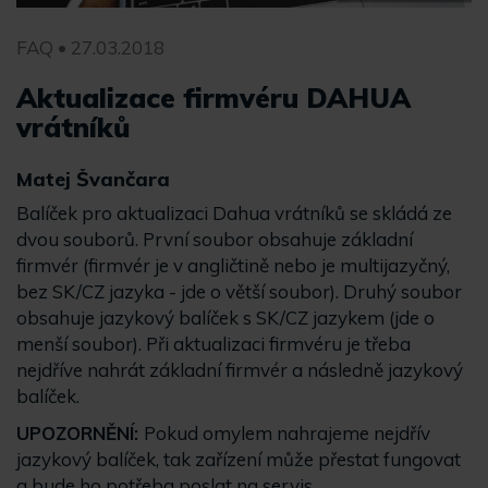
FAQ • 27.03.2018
Aktualizace firmvéru DAHUA
vrátníků
Matej Švančara
Balíček pro aktualizaci Dahua vrátníků se skládá ze
dvou souborů. První soubor obsahuje základní
firmvér (firmvér je v angličtině nebo je multijazyčný,
bez SK/CZ jazyka - jde o větší soubor). Druhý soubor
obsahuje jazykový balíček s SK/CZ jazykem (jde o
menší soubor). Při aktualizaci firmvéru je třeba
nejdříve nahrát základní firmvér a následně jazykový
balíček.
UPOZORNĚNÍ:
Pokud omylem nahrajeme nejdřív
jazykový balíček, tak zařízení může přestat fungovat
a bude ho potřeba poslat na servis.