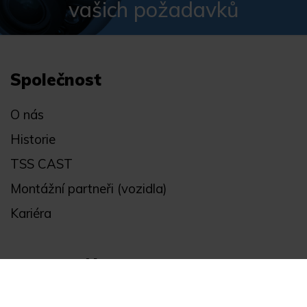
vašich požadavků
Společnost
O nás
Historie
TSS CAST
Montážní partneři (vozidla)
Kariéra
Obchodní informace
Všeobecné obchodní podmínky a reklamační řád