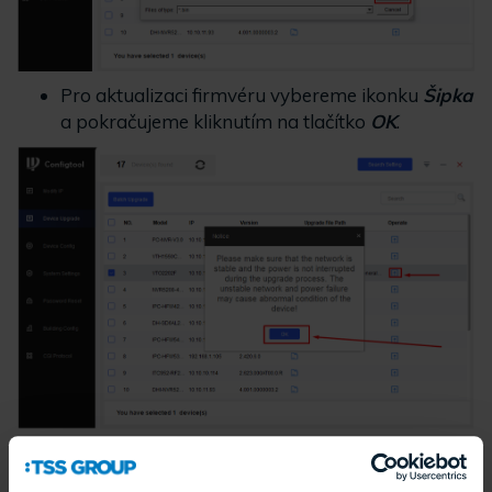
Pro aktualizaci firmvéru vybereme ikonku
Šipka
a pokračujeme kliknutím na tlačítko
OK
.
Následně vybereme
Main Program
, označíme
možnost
Clear Config
a klikneme na tlačítko