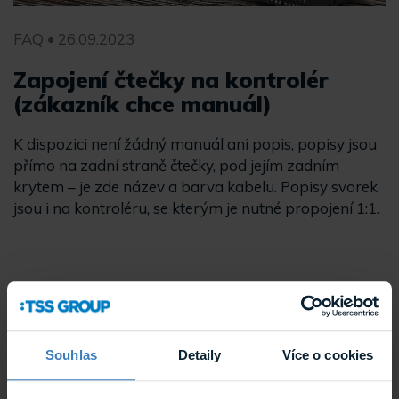
FAQ • 26.09.2023
Zapojení čtečky na kontrolér
(zákazník chce manuál)
K dispozici není žádný manuál ani popis, popisy jsou
přímo na zadní straně čtečky, pod jejím zadním
krytem – je zde název a barva kabelu. Popisy svorek
jsou i na kontroléru, se kterým je nutné propojení 1:1.
Souhlas
Detaily
Více o cookies