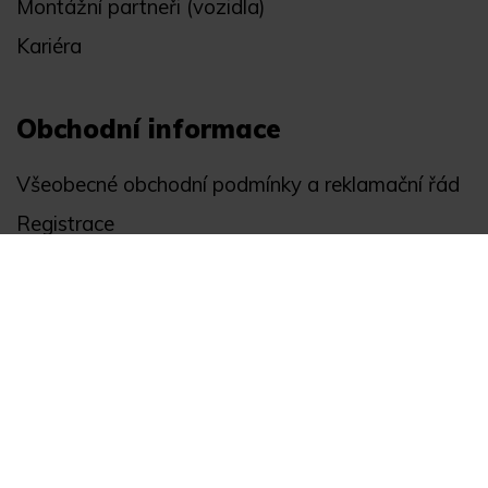
Montážní partneři (vozidla)
Kariéra
Obchodní informace
Všeobecné obchodní podmínky a reklamační řád
Registrace
Ochrana osobních údajů
Akce
Můj účet
Divize
Zabezpečení objektů