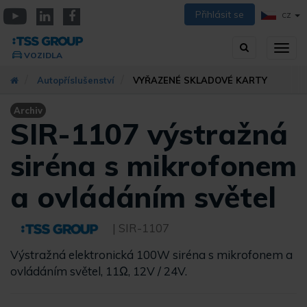
Přejít
Přihlásit se
CZ
k
YouTube
Linkedin
Facebook
hlavnímu
Vyhledávání
Přep
obsahu
VOZIDLA
zobra
navig
Autopříslušenství
VYŘAZENÉ SKLADOVÉ KARTY
Archiv
SIR-1107 výstražná
siréna s mikrofonem
a ovládáním světel
| SIR-1107
Výstražná elektronická 100W siréna s mikrofonem a
ovládáním světel, 11Ω, 12V / 24V.