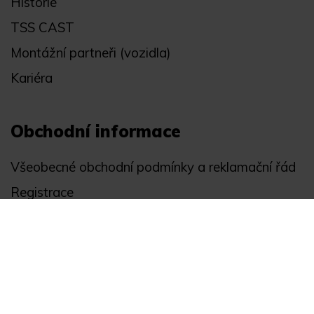
Historie
TSS CAST
Montážní partneři (vozidla)
Kariéra
Obchodní informace
Všeobecné obchodní podmínky a reklamační řád
Registrace
Ochrana osobních údajů
Akce
Můj účet