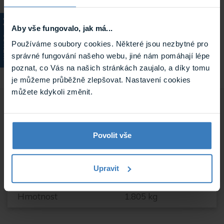
AUX
PIR (nízký / vysoký)
radio
Aby vše fungovalo, jak má...
KATALOG
mikrofon
Používáme soubory cookies. Některé jsou nezbytné pro
správné fungování našeho webu, jiné nám pomáhají lépe
poznat, co Vás na našich stránkách zaujalo, a díky tomu
je můžeme průběžně zlepšovat. Nastavení cookies
můžete kdykoli změnit.
Parametry
Povolit vše
Upravit
Napájení
12V, 24 V
Hmotnost
1.805 kg