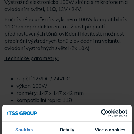
Výstražná elektronická 100W siréna s mikrofonem a
ovládáním světel, 11Ω, 12V / 24V.
Ruční siréna určená s výkonem 100W kompatibilní s
11 Ohm reproduktorem, možnost přepnutí
přednastavených tónů, ovládaní hlasitosti, možnost
přepínání výstražných tónů z ovládání na volantu,
ovládání výstražných světel (2x 10A)
Technické parametry:
napětí 12VDC / 24VDC
výkon: 100W
rozměry: 147 x 147 x 42 mm
kompatibilní repro: 11Ω
funkce:
Horn
Wail
Yelp
Souhlas
Detaily
Více o cookies