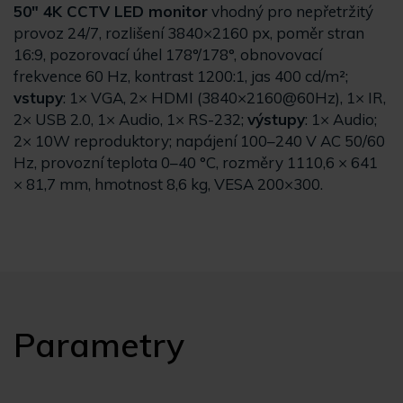
50" 4K CCTV LED monitor
vhodný pro nepřetržitý
provoz 24/7, rozlišení 3840×2160 px, poměr stran
16:9, pozorovací úhel 178°/178°, obnovovací
frekvence 60 Hz, kontrast 1200:1, jas 400 cd/m²;
vstupy
: 1× VGA, 2× HDMI (3840×2160@60Hz), 1× IR,
2× USB 2.0, 1× Audio, 1× RS-232;
výstupy
: 1× Audio;
2× 10W reproduktory; napájení 100–240 V AC 50/60
Hz, provozní teplota 0–40 °C, rozměry 1110,6 × 641
× 81,7 mm, hmotnost 8,6 kg, VESA 200×300.
Parametry