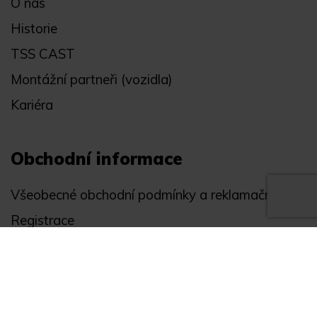
O nás
Historie
TSS CAST
Montážní partneři (vozidla)
Kariéra
Obchodní informace
Všeobecné obchodní podmínky a reklamační řád
Registrace
Ochrana osobních údajů
Akce
Můj účet