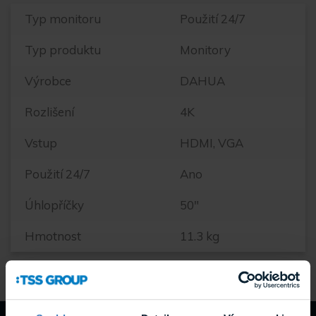
Typ monitoru
Použití 24/7
Typ produktu
Monitory
Výrobce
DAHUA
Rozlišení
4K
Vstup
HDMI, VGA
Použití 24/7
Ano
Úhlopříčky
50"
Hmotnost
11.3 kg