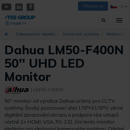
Přejít
Přihlásit se
CZ
k
YouTube
Linkedin
Facebook
hlavnímu
Vyhledávání
Přep
obsahu
OBJEKTY
zobra
navig
Zabezpečení objektů
Kamerové systémy
Monitory
Dahua LM50-F400N
50'' UHD LED
Monitor
| LM50-F400N
50" monitor od výrobce Dahua určený pro CCTV
systémy. Široký pozorovací úhel 178°H/178°V, věrné
digitální zpracování obrazu a podpora více vstupů
včetně 2× HDMI, VGA, RS-232, činí tento monitor
ideálním pro sledování kamerového systému. Odolné