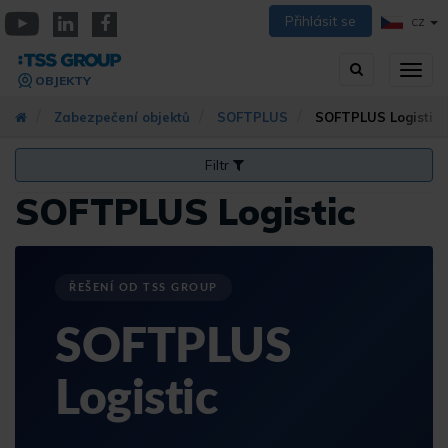
Přejít
Přihlásit se
CZ
k
YouTube
Linkedin
Facebook
hlavnímu
Vyhledávání
Přep
obsahu
OBJEKTY
zobra
navig
Zabezpečení objektů
SOFTPLUS
SOFTPLUS Logistic
Filtr
SOFTPLUS Logistic
ŘEŠENÍ OD TSS GROUP
SOFTPLUS
Logistic