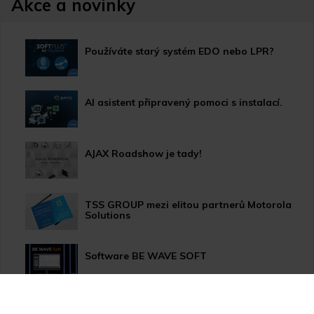
Akce a novinky
Používáte starý systém EDO nebo LPR?
AI asistent připravený pomoci s instalací.
AJAX Roadshow je tady!
TSS GROUP mezi elitou partnerů Motorola
Solutions
Software BE WAVE SOFT
Aktualizace systému PERFECTA 64 M