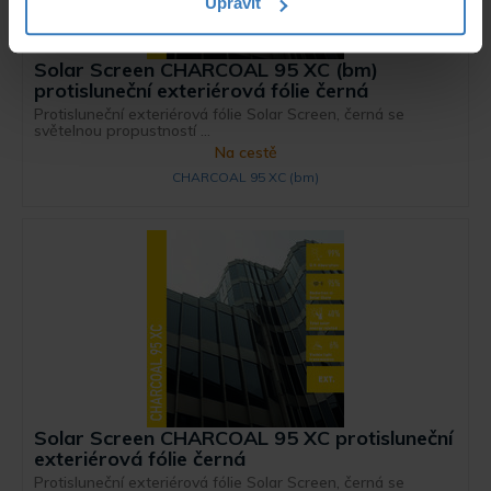
Upravit
Solar Screen CHARCOAL 95 XC (bm)
protisluneční exteriérová fólie černá
Protisluneční exteriérová fólie Solar Screen, černá se
světelnou propustností ...
Na cestě
CHARCOAL 95 XC (bm)
Solar Screen CHARCOAL 95 XC protisluneční
exteriérová fólie černá
Protisluneční exteriérová fólie Solar Screen, černá se