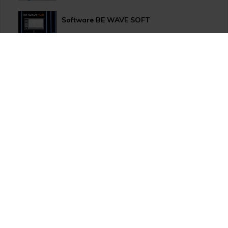
Software BE WAVE SOFT
Aktualizace systému PERFECTA 64 M
TSS Roadshow startuje!
Nový způsob dopravy GLS ParcelShop!
Zranitelnost Apache ActiveMQ
TOA VX-3000 nově s drážním certifikátem