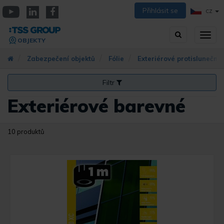
Přejít
Přihlásit se
CZ
k
YouTube
Linkedin
Facebook
hlavnímu
Vyhledávání
Přep
obsahu
OBJEKTY
zobra
navig
Zabezpečení objektů
Fólie
Exteriérové ​​protisluneční
Filtr
Exteriérové ​​barevné
10 produktů