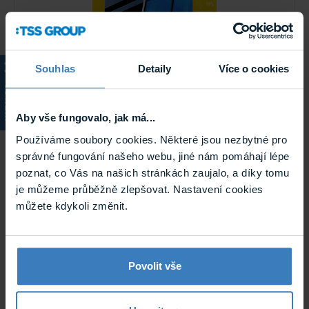
Souhlas
Detaily
Více o cookies
KATALOG
Aby vše fungovalo, jak má...
Solar Screen AZUR 80 XC protisluneční
exteriérová fólie modrá
Používáme soubory cookies. Některé jsou nezbytné pro
Protisluneční exteriérová fólie Solar Screen, modrá se
správné fungování našeho webu, jiné nám pomáhají lépe
světelnou propustností 15% a rozměry ...
Na objednávku
poznat, co Vás na našich stránkách zaujalo, a díky tomu
AZUR 80 XC
je můžeme průběžně zlepšovat. Nastavení cookies
můžete kdykoli změnit.
Povolit vše