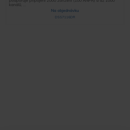
podporuje připojení 2000 zařízení (100 ANPR) a až 1000
kanálů, ...
Na objednávku
DSS7116DR