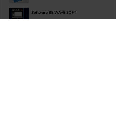
Software BE WAVE SOFT
Aktualizace systému PERFECTA 64 M
TSS Roadshow startuje!
Nový způsob dopravy GLS ParcelShop!
Zranitelnost Apache ActiveMQ
TOA VX-3000 nově s drážním certifikátem