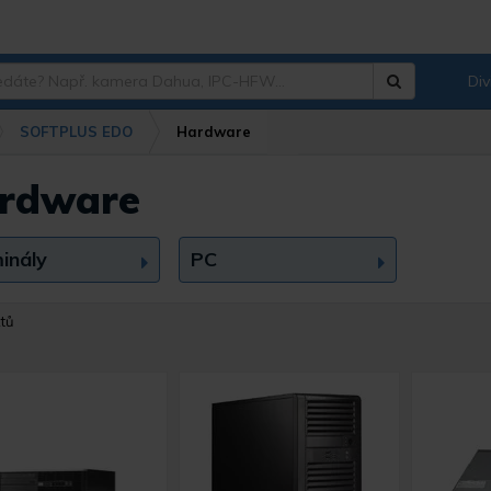
Div
Hledat
?
SOFTPLUS EDO
Hardware
rdware
inály
PC
tů