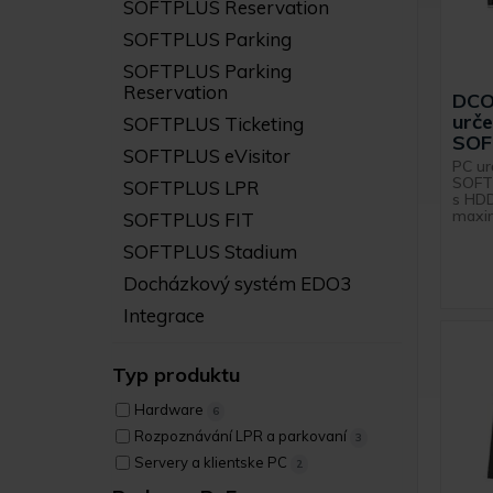
SOFTPLUS Reservation
SOFTPLUS Parking
SOFTPLUS Parking
Reservation
DCO
urče
SOFTPLUS Ticketing
SOF
SOFTPLUS eVisitor
PC ur
SOFTP
SOFTPLUS LPR
s HDD
maxi
SOFTPLUS FIT
SOFTPLUS Stadium
Docházkový systém EDO3
Integrace
Typ produktu
Hardware
6
Rozpoznávání LPR a parkovaní
3
Servery a klientske PC
2