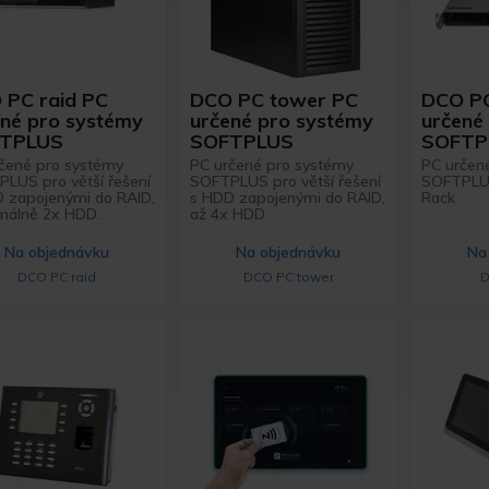
 PC raid PC
DCO PC tower PC
DCO PC
né pro systémy
určené pro systémy
určené
TPLUS
SOFTPLUS
SOFTP
čené pro systémy
PC určené pro systémy
PC určen
LUS pro větší řešení
SOFTPLUS pro větší řešení
SOFTPLUS
 zapojenými do RAID,
s HDD zapojenými do RAID,
Rack
málně 2x HDD.
až 4x HDD
Na objednávku
Na objednávku
Na
DCO PC raid
DCO PC tower
D