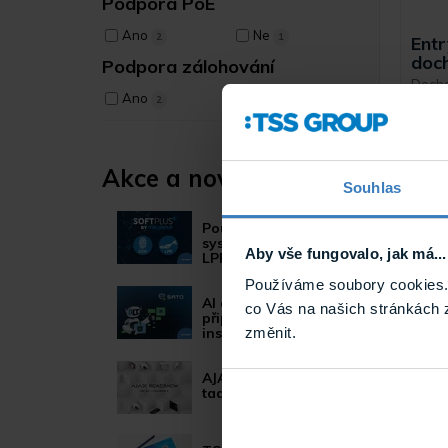
Podpora PoE
Ano
Ne
2
1
Entr
doc
Podpora zálohování
Dochá
biom
Ano
Ne
2
1
otisk
bezdo
čtečk
125 k
Akce a novinky
13.56
Souhlas
Používáte starý
systém EDO nebo
Aby vše fungovalo, jak má...
LPR?
Používáme soubory cookies. 
AI asistent
co Vás na našich stránkách 
připravený pomoci s
instalací.
změnit.
AJAX Roadshow je
tady!