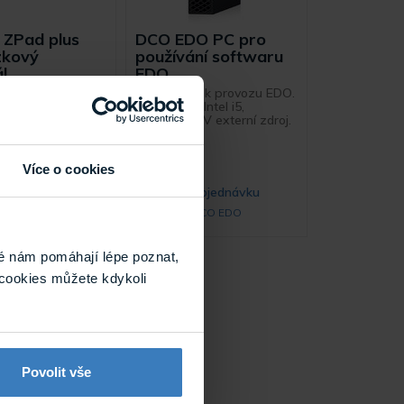
E ZPad plus
DCO EDO PC pro
zkový
používání softwaru
l
EDO
vý terminál
PC je určen k provozu EDO.
try s duální RFID
16GB RAM, Intel i5,
 Čtečka podporuje
napájení 19V externí zdroj.
y EM4100, 125
ARE 13,56 MHz.
 vybaven 7"
Více o cookies
displejem a ...
Skladem
Na objednávku
 ZPad plus
DCO EDO
é nám pomáhají lépe poznat,
cookies můžete kdykoli
Povolit vše