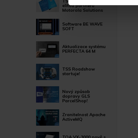
TSS GROUP mezi
elitou partnerů
Motorola Solutions
Software BE WAVE
SOFT
Aktualizace systému
PERFECTA 64 M
TSS Roadshow
startuje!
Nový způsob
dopravy GLS
ParcelShop!
Zranitelnost Apache
ActiveMQ
TOA VX-3000 nově s