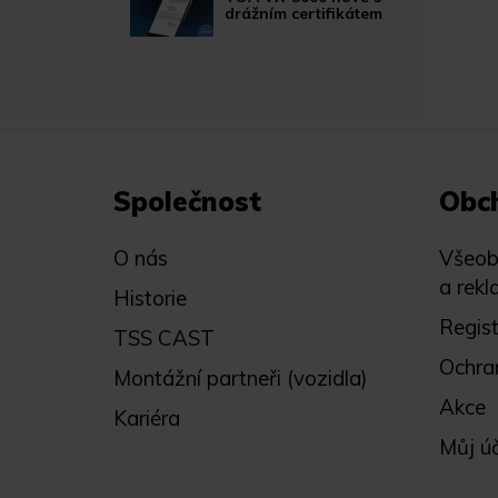
drážním certifikátem
Společnost
Obc
O nás
Všeob
a rekl
Historie
Regis
TSS CAST
Ochra
Montážní partneři (vozidla)
Akce
Kariéra
Můj ú