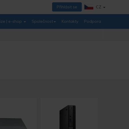
Přihlásit se
CZ
ize | e-shop
Společnost
Kontakty
Podpora