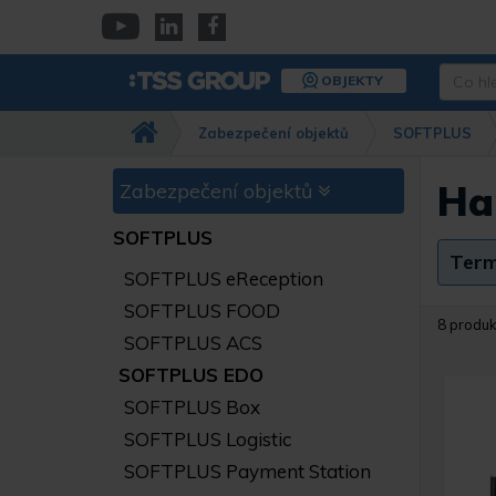
Přejít
k
YouTube
Linkedin
Facebook
hlavnímu
Co
OBJEKTY
obsahu
hledáte
Např.
Zabezpečení objektů
SOFTPLUS
kamera
Dahua,
IPC-
Ha
Zabezpečení objektů
HFW…
SOFTPLUS
Term
SOFTPLUS eReception
SOFTPLUS FOOD
8 produk
SOFTPLUS ACS
SOFTPLUS EDO
SOFTPLUS Box
SOFTPLUS Logistic
SOFTPLUS Payment Station