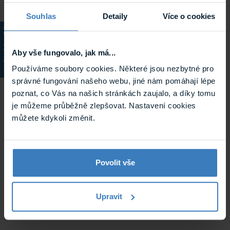
Archiv
Souhlas
Detaily
Více o cookies
KATALOG
Aby vše fungovalo, jak má...
Používáme soubory cookies. Některé jsou nezbytné pro
správné fungování našeho webu, jiné nám pomáhají lépe
poznat, co Vás na našich stránkách zaujalo, a díky tomu
je můžeme průběžně zlepšovat. Nastavení cookies
můžete kdykoli změnit.
Entry E D3180S detekční rám
Obousměrně průchozí detekční rám obsahující 18
překrývajících se zón. Zařízení pracuje na organismům
neškodné frekveci 4–8 kHz. Rám ...
Není skladem
Povolit vše
Tento produkt již není v nabídce.
E D3180S
Upravit