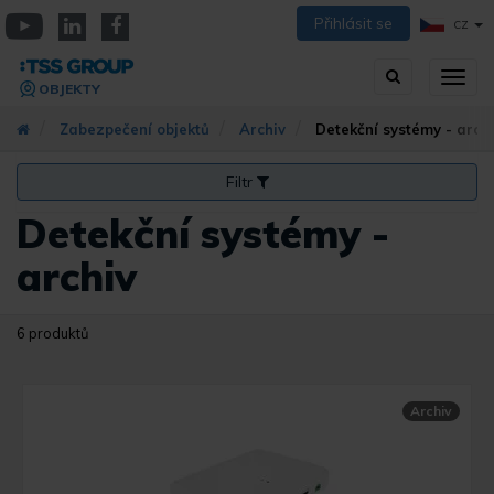
Přejít
Přihlásit se
CZ
k
YouTube
Linkedin
Facebook
hlavnímu
Vyhledávání
Přep
obsahu
OBJEKTY
zobra
navig
Zabezpečení objektů
Archiv
Detekční systémy - arch
Filtr
Detekční systémy -
archiv
6 produktů
Archiv