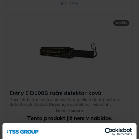
ISC-D733
Archiv
Entry E D100S ruční detektor kovů
Ruční detektor kovů je ideálním doplňkem k rámovému
detektoru E D3180. Disponuje světelnou i vibrační ...
Není skladem
Tento produkt již není v nabídce.
E D100S