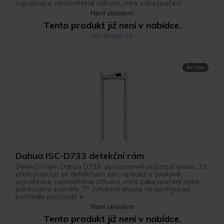
signalizace, nastavitelná citlivost, míra zabezpečení ...
Není skladem
Tento produkt již není v nabídce.
ISC-D733E-S2
Archiv
Dahua ISC-D733 detekční rám
Detekční rám Dahua D733, oboustranně průchozí brána, 33
překrývajících se detekčních zón, optická a zvuková
signalizace, nastavitelná citlivost, míra zabezpečení nebo
předvolené scénáře, 7" dotykový displej na konfiguraci,
počítadlo průchodů a ...
Není skladem
Tento produkt již není v nabídce.