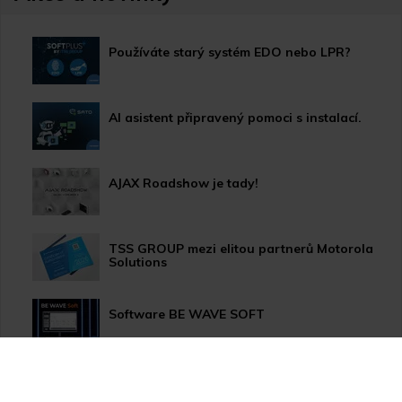
Používáte starý systém EDO nebo LPR?
AI asistent připravený pomoci s instalací.
AJAX Roadshow je tady!
TSS GROUP mezi elitou partnerů Motorola
Solutions
Software BE WAVE SOFT
Aktualizace systému PERFECTA 64 M