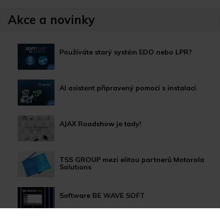
Akce a novinky
Používáte starý systém EDO nebo LPR?
AI asistent připravený pomoci s instalací.
AJAX Roadshow je tady!
TSS GROUP mezi elitou partnerů Motorola
Solutions
Software BE WAVE SOFT