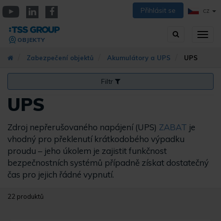
Přejít
Přihlásit se
CZ
k
YouTube
Linkedin
Facebook
hlavnímu
Vyhledávání
Přep
obsahu
OBJEKTY
zobra
navig
Zabezpečení objektů
Akumulátory a UPS
UPS
Filtr
UPS
Zdroj nepřerušovaného napájení (UPS)
ZABAT
je
vhodný pro překlenutí krátkodobého výpadku
proudu – jeho úkolem je zajistit funkčnost
bezpečnostních systémů případně získat dostatečný
čas pro jejich řádné vypnutí.
22 produktů