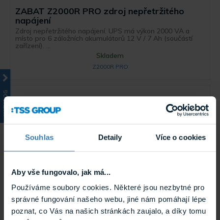
ZABAT Z2000R PRO zdroj nepřetržitého
napájení
Zdroj nepřetržitého napájení. UPS má výkon 2000 VA a
místo pro 6 záložních akumulátorů 12 V / 7 Ah (součástí
zařízení). ...
Skladem
Z2000R PRO
KATALOG
Souhlas
Detaily
Více o cookies
Aby vše fungovalo, jak má...
ZABAT Z1000T PRO zdroj nepřetržitého
Používáme soubory cookies. Některé jsou nezbytné pro
napájení
správné fungování našeho webu, jiné nám pomáhají lépe
Zdroj nepřetržitého napájení. UPS má výkon 1000 VA a
místo pro 3 záložní akumulátory 12 V / 7 Ah (součástí
poznat, co Vás na našich stránkách zaujalo, a díky tomu
zařízení). ...