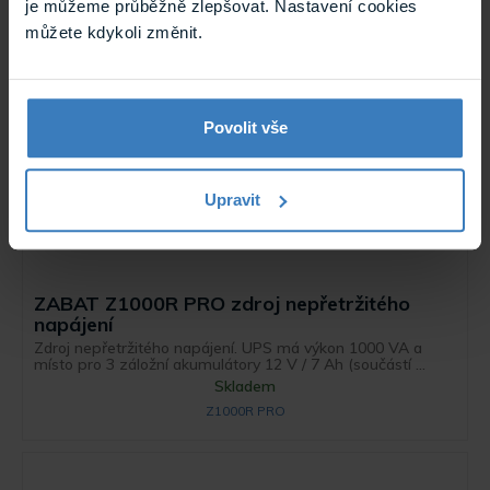
je můžeme průběžně zlepšovat. Nastavení cookies
Skladem
můžete kdykoli změnit.
Z1000T PRO
Povolit vše
Upravit
ZABAT Z1000R PRO zdroj nepřetržitého
napájení
Zdroj nepřetržitého napájení. UPS má výkon 1000 VA a
místo pro 3 záložní akumulátory 12 V / 7 Ah (součástí ...
Skladem
Z1000R PRO