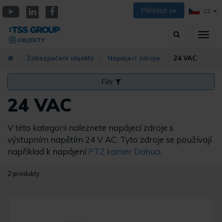
Přejít
Přihlásit se
CZ
k
YouTube
Linkedin
Facebook
hlavnímu
Vyhledávání
Přep
obsahu
OBJEKTY
zobra
navig
Zabezpečení objektů
Napájecí zdroje
24 VAC
Filtr
24 VAC
V této kategorii naleznete napájecí zdroje s
výstupním napětím 24 V AC. Tyto zdroje se používají
například k napájení
PTZ kamer Dahua
.
2 produkty