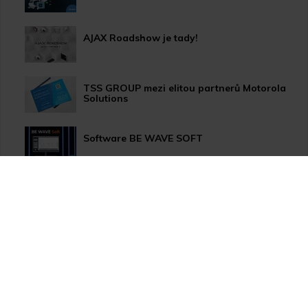
AJAX Roadshow je tady!
TSS GROUP mezi elitou partnerů Motorola
Solutions
Software BE WAVE SOFT
Aktualizace systému PERFECTA 64 M
TSS Roadshow startuje!
Nový způsob dopravy GLS ParcelShop!