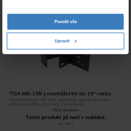
Tento produkt již není v nabídce.
PMR4000RMKIII
Povolit vše
Archiv
Upravit
TOA MB-15B-J montážní kit do 19" racku
Montážní kit pro 19" rack. Umožňuje upevnit do racku
zařízení se šířkou 210 mm. Černá barva.
Není skladem
Tento produkt již není v nabídce.
MB-15B-J