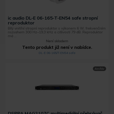
ic audio DL-E 06-165-T-EN54 safe stropní
reproduktor
Bílý vnitřní stropní reproduktor s výkonem 6 W, frekvenčním
rozsahem 300 Hz–19,3 kHz a citlivostí 79 dB. Reproduktor
má ...
Není skladem
Tento produkt již není v nabídce.
DL-E 06-165/T-EN54 safe
Archiv
DSPPA MAG2107C multimediální přehrávač