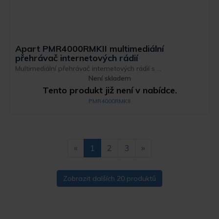
Apart PMR4000RMKII multimediální
přehrávač internetových rádií
Multimediální přehrávač internetových rádií s ...
Není skladem
Tento produkt již není v nabídce.
PMR4000RMKII
«
1
2
3
»
Zobrazit dalších 20 produktů