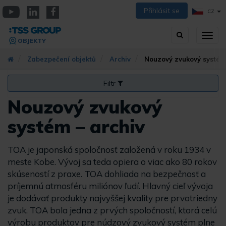
Přejít
Přihlásit se
CZ
k
YouTube
Linkedin
Facebook
hlavnímu
Vyhledávání
Přep
obsahu
OBJEKTY
zobra
navig
Zabezpečení objektů
Archiv
Nouzový zvukový systém 
Filtr
Nouzový zvukový
systém – archiv
TOA je japonská spoločnosť založená v roku 1934 v
meste Kobe. Vývoj sa teda opiera o viac ako 80 rokov
skúseností z praxe. TOA dohliada na bezpečnosť a
príjemnú atmosféru miliónov ľudí. Hlavný cieľ vývoja
je dodávať produkty najvyššej kvality pre prvotriedny
zvuk. TOA bola jedna z prvých spoločností, ktorá celú
výrobu produktov pre núdzový zvukový systém plne