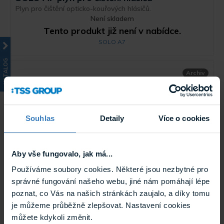
Plyn pro čištění opticko-kouřových hlásičů.
Není skladem
Tento produkt již není v nabídce.
SOLO A7
KATALOG
Archiv
Souhlas
Detaily
Více o cookies
Aby vše fungovalo, jak má...
Používáme soubory cookies. Některé jsou nezbytné pro
správné fungování našeho webu, jiné nám pomáhají lépe
Apart PMR4000RMKIII multimediální
poznat, co Vás na našich stránkách zaujalo, a díky tomu
přhrávač internetových rádií
je můžeme průběžně zlepšovat. Nastavení cookies
Multimediální přehrávač internetových rádií s ...
Není skladem
můžete kdykoli změnit.