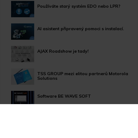
Používáte starý systém EDO nebo LPR?
AI asistent připravený pomoci s instalací.
AJAX Roadshow je tady!
TSS GROUP mezi elitou partnerů Motorola
Solutions
Software BE WAVE SOFT
Aktualizace systému PERFECTA 64 M