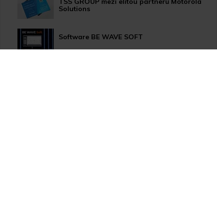
TSS GROUP mezi elitou partnerů Motorola
Solutions
Software BE WAVE SOFT
Aktualizace systému PERFECTA 64 M
TSS Roadshow startuje!
Nový způsob dopravy GLS ParcelShop!
Zranitelnost Apache ActiveMQ
TOA VX-3000 nově s drážním certifikátem