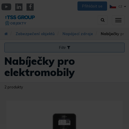
Přejít
Přihlásit se
CZ
k
YouTube
Linkedin
Facebook
hlavnímu
Vyhledávání
Přep
obsahu
OBJEKTY
zobra
navig
Zabezpečení objektů
Napájecí zdroje
Nabíječky pro 
Filtr
Nabíječky pro
elektromobily
2 produkty