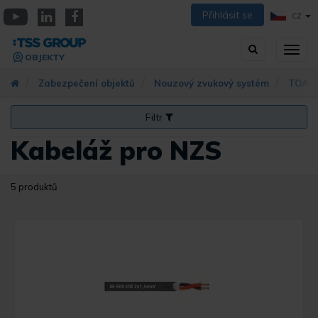
Přejít
Přihlásit se
CZ
k
YouTube
Linkedin
Facebook
hlavnímu
Vyhledávání
Přep
obsahu
OBJEKTY
zobra
navig
Zabezpečení objektů
Nouzový zvukový systém
TOA s
Filtr
Kabeláž pro NZS
5 produktů