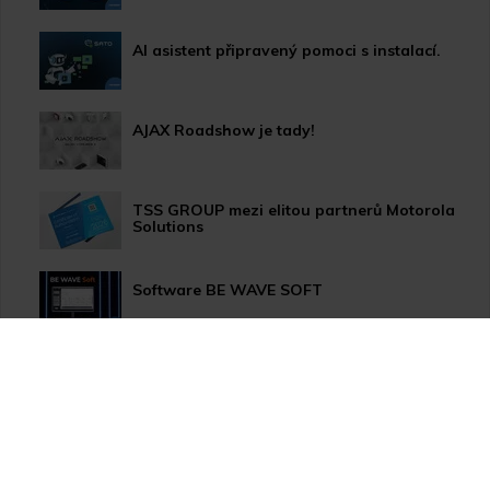
AI asistent připravený pomoci s instalací.
AJAX Roadshow je tady!
TSS GROUP mezi elitou partnerů Motorola
Solutions
Software BE WAVE SOFT
Aktualizace systému PERFECTA 64 M
TSS Roadshow startuje!