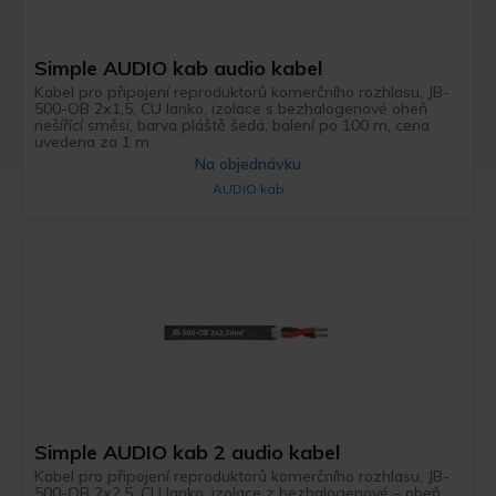
Simple AUDIO kab audio kabel
Kabel pro připojení reproduktorů komerčního rozhlasu, JB-
500-OB 2x1,5, CU lanko, izolace s bezhalogenové oheň
nešířící směsi, barva pláště šedá, balení po 100 m, cena
uvedena za 1 m
Na objednávku
AUDIO kab
Simple AUDIO kab 2 audio kabel
Kabel pro připojení reproduktorů komerčního rozhlasu, JB-
500-OB 2x2,5, CU lanko, izolace z bezhalogenové – oheň