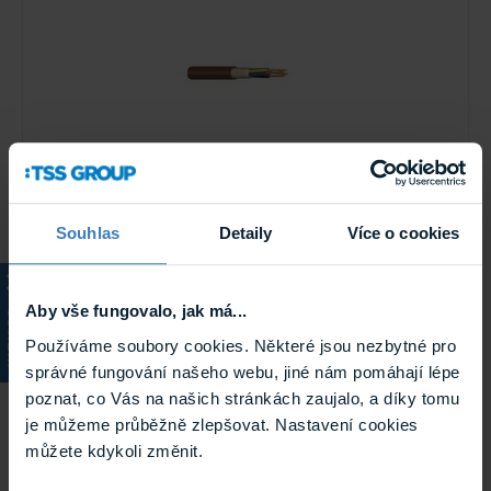
Simple HSP kab 4x1,5 bezhalogenový kabel
Souhlas
Detaily
Více o cookies
Kabel určený pro připojení požárně technických zařízení.
Kabel má měděné jádro a bez halogenovou izolaci.
Na objednávku
HSP kab 4x1,5
Aby vše fungovalo, jak má...
KATALOG
Používáme soubory cookies. Některé jsou nezbytné pro
správné fungování našeho webu, jiné nám pomáhají lépe
poznat, co Vás na našich stránkách zaujalo, a díky tomu
je můžeme průběžně zlepšovat. Nastavení cookies
můžete kdykoli změnit.