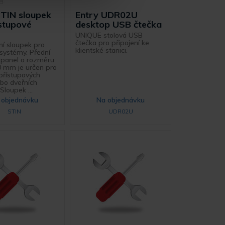
STIN sloupek
Entry UDR02U
ístupové
desktop USB čtečka
UNIQUE stolová USB
čtečka pro připojení ke
ní sloupek pro
klientské stanici.
systémy. Přední
 panel o rozměru
0 mm je určen pro
přístupových
bo dveřních
Sloupek ...
 objednávku
Na objednávku
STIN
UDR02U