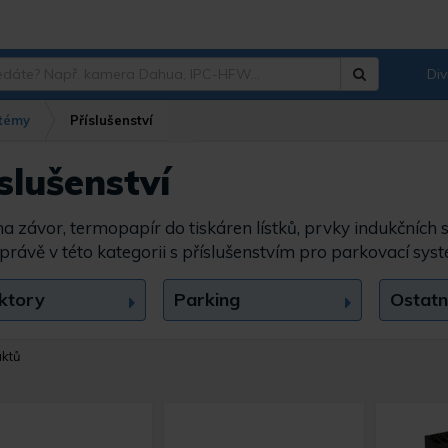
Div
Hledat
?
stémy
Příslušenství
slušenství
 závor, termopapír do tiskáren lístků, prvky indukčníc
 právě v této kategorii s příslušenstvím pro parkovací sys
ktory
Parking
Ostatn
uktů