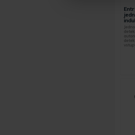
Ent
jed
indu
Jedno
detek
auton
detek
vstupy