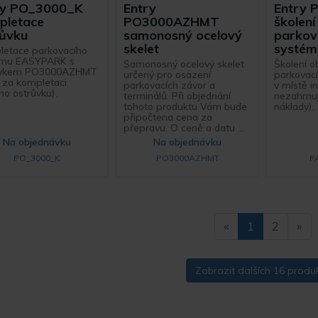
ry PO_3000_K
Entry
Entry 
pletace
PO3000AZHMT
školení
růvku
samonosný ocelový
parkov
skelet
systém
etace parkovacího
ému EASYPARK s
Samonosný ocelový skelet
Školení o
ůvkem PO3000AZHMT
určený pro osazení
parkovac
 za kompletaci
parkovacích závor a
v místě i
ho ostrůvku).
terminálů. Při objednání
nezahrnuj
tohoto produktu Vám bude
náklady).
připočtena cena za
přepravu. O ceně a datu ...
Na objednávku
Na objednávku
PO_3000_K
PO3000AZHMT
P
«
1
2
»
Zobrazit dalších 16 produ