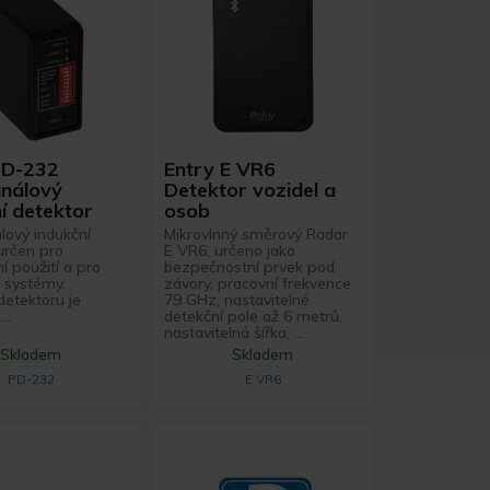
PD-232
Entry E VR6
nálový
Detektor vozidel a
í detektor
osob
lový indukční
Mikrovlnný směrový Radar
určen pro
E VR6, určeno jako
 použití a pro
bezpečnostní prvek pod
 systémy.
závory, pracovní frekvence
detektoru je
79 GHz, nastavitelné
..
detekční pole až 6 metrů,
nastavitelná šířka, ...
Skladem
Skladem
PD-232
E VR6