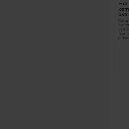
Ent
kom
ost
Kompl
syst
ostr
(cena
jedno