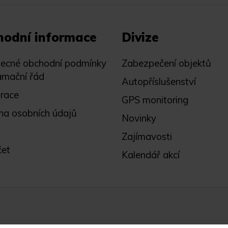
hodní informace
Divize
ecné obchodní podmínky
Zabezpečení objektů
amační řád
Autopříslušenství
trace
GPS monitoring
na osobních údajů
Novinky
Zajímavosti
čet
Kalendář akcí