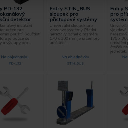
ry PD-132
Entry STIN_BUS
Entry 
nokanálový
sloupek pro
pro př
kční detektor
přístupové systémy
systém
kanálový indukční
Univerzální sloupek pro
Univerzál
tor určen pro
vjezdové systémy. Přední
vjezdové 
omní použití. Součástí
nerezový panel o rozměru
nerezový
toru je patice se
170 x 300 mm je určen pro
170 x 30
 a výstupy pro ...
umístění ...
umístění 
čteček ne
jednotek. 
Na objednávku
Na objednávku
Na
PD-132
STIN_BUS