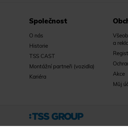
Společnost
Obc
O nás
Všeob
a rekl
Historie
Regis
TSS CAST
Ochra
Montážní partneři (vozidla)
Akce
Kariéra
Můj ú