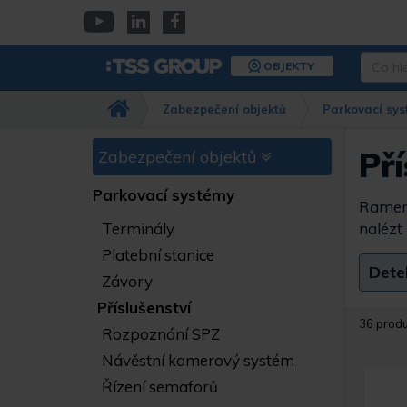
Přejít
k
YouTube
Linkedin
Facebook
hlavnímu
Co
OBJEKTY
obsahu
hledáte
Např.
Zabezpečení objektů
Parkovací sy
kamera
Dahua,
IPC-
Pří
Zabezpečení objektů
HFW…
Parkovací systémy
Ramena
Terminály
nalézt
Platební stanice
Dete
Závory
Příslušenství
36 prod
Rozpoznání SPZ
Návěstní kamerový systém
Řízení semaforů