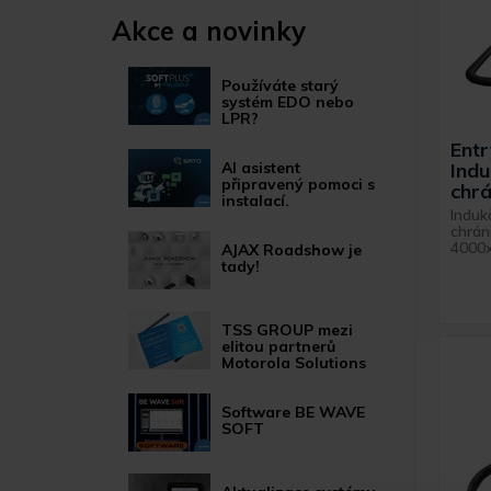
Akce a novinky
Používáte starý
systém EDO nebo
LPR?
Ent
Indu
AI asistent
připravený pomoci s
chrá
instalací.
Induk
chrán
4000
AJAX Roadshow je
tady!
TSS GROUP mezi
elitou partnerů
Motorola Solutions
Software BE WAVE
SOFT