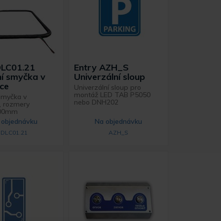
DLC01.21
Entry AZH_S
ní smyčka v
Univerzální sloup
čce
Univerzální sloup pro
montáž LED TAB P5050
smyčka v
nebo DNH202
, rozmery
000mm
 objednávku
Na objednávku
DLC01.21
AZH_S