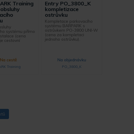
PARK Training
Entry PO_3800_K
 obsluhy
kompletizace
acího
ostrůvku
u
Kompletace parkovacího
systému BARPARK s
bsluhy
ostrůvkem PO-3800 UNI-W
ího systému přímo
(cena za kompletaci
nstalace (cena
jednoho ostrůvku).
e cestovní
Na cestě
Na objednávku
ARK Training
PO_3800_K
ktů