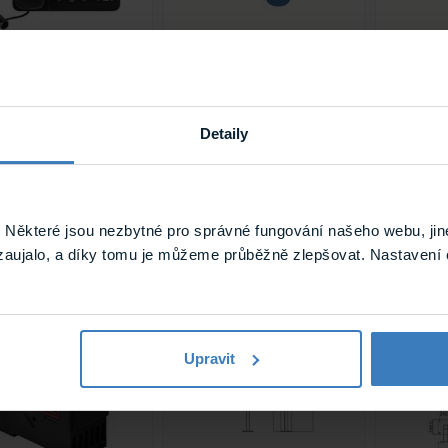
y DL117 Stolní
Entry EMILY 7 Online
Entry 
fon
validátor se 7"
pro na
dotykovým
í hovorová jednotka
Přídavný
displejem
propojení
systému 
Detaily
Online validátor
parkovacích lístků s 7"
dotykovým displejem a
kombinovanou čtečkou
RFID a QR
Na objednávku
Na objednávku
Na
Některé jsou nezbytné pro správné fungování našeho webu, jin
DL117
EMILY 7
zaujalo, a díky tomu je můžeme průběžně zlepšovat. Nastavení 
Upravit