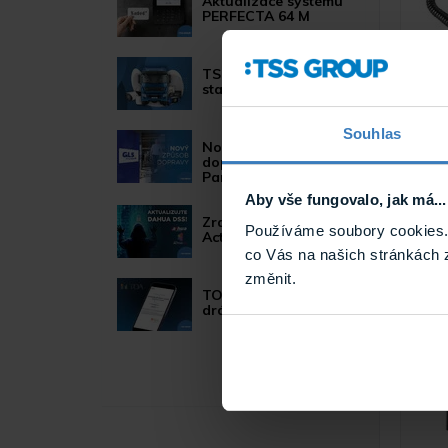
Aktualizace systému
PERFECTA 64 M
Entr
TSS Roadshow
tele
startuje!
Stoln
VoIP
Souhlas
Nový způsob
dopravy GLS
ParcelShop!
Aby vše fungovalo, jak má...
Zranitelnost Apache
Používáme soubory cookies. 
ActiveMQ
co Vás na našich stránkách 
změnit.
TOA VX-3000 nově s
drážním certifikátem