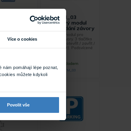
GPIO Model
Entry TM_03
pojení s EPS
Tlačítkový modul
pro ovládání závory
 modul na
 parkovacího
Tlačítkový modul pro
s EPS.
ovládání závory. 3 tlačítka
Více o cookies
na modulu (otevřít / zavřít /
trvale otevřít). Podsvícené
tlačítka ...
 objednávku
Skladem
é nám pomáhají lépe poznat,
GPIO
TM_03
cookies můžete kdykoli
Povolit vše