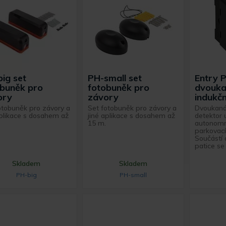
ig set
PH-small set
Entry 
obuněk pro
fotobuněk pro
dvouka
ory
závory
indukčn
otobuněk pro závory a
Set fotobuněk pro závory a
Dvoukaná
aplikace s dosahem až
jiné aplikace s dosahem až
detektor 
15 m.
autonomní
parkovací
Součástí 
patice se .
Skladem
Skladem
PH-big
PH-small