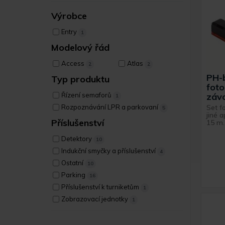
Výrobce
Entry
1
Modelový řád
Access
Atlas
2
2
PH-b
Typ produktu
fot
záv
Řízení semaforů
1
Set f
Rozpoznávání LPR a parkovaní
5
jiné 
Příslušenství
15 m.
Detektory
10
Indukční smyčky a příslušenství
4
Ostatní
10
Parking
16
Příslušenství k turniketům
1
Zobrazovací jednotky
1