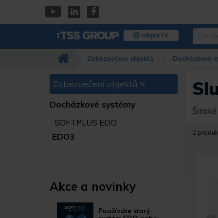
Přejít
k
YouTube
Linkedin
Facebook
hlavnímu
Co
OBJEKTY
obsahu
hledáte
Např.
Zabezpečení objektů
Docházkové s
kamera
Dahua,
IPC-
Sl
Zabezpečení objektů
HFW…
Docházkové systémy
Široké
SOFTPLUS EDO
2 produk
EDO3
Akce a novinky
Používáte starý