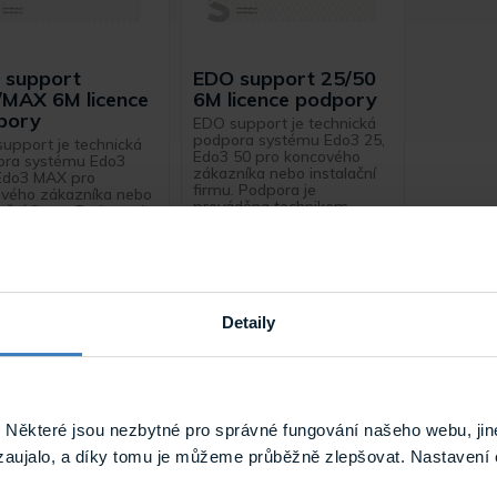
 support
EDO support 25/50
/MAX 6M licence
6M licence podpory
pory
EDO support je technická
podpora systému Edo3 25,
upport je technická
Edo3 50 pro koncového
ora systému Edo3
zákazníka nebo instalační
Edo3 MAX pro
firmu. Podpora je
vého zákazníka nebo
prováděna technikem
lační firmu. Podpora je
společnosti TSS Group na
děna technikem
...
čnosti TSS Group na
Skladem
Skladem
 support 250/MAX 6M
EDO support 25/50 6M
Detaily
Některé jsou nezbytné pro správné fungování našeho webu, jin
zaujalo, a díky tomu je můžeme průběžně zlepšovat. Nastavení 