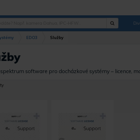
Div
Hledat
?
ystémy
EDO3
Služby
užby
 spektrum software pro docházkové systémy – licence, modu
ty