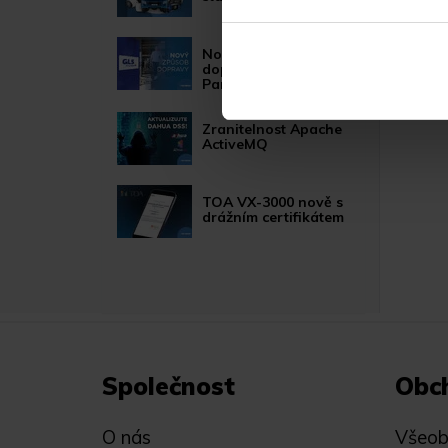
Nový způsob
dopravy GLS
ParcelShop!
Zranitelnost Apache
ActiveMQ
TOA VX-3000 nově s
drážním certifikátem
Společnost
Obc
O nás
Všeob