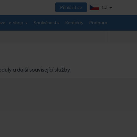
Přihlásit se
CZ
ize | e-shop
Společnost
Kontakty
Podpora
ly a další související služby.