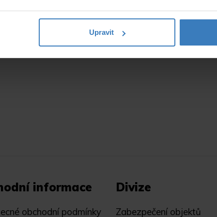
Upravit
hodní informace
Divize
ecné obchodní podmínky
Zabezpečení objektů