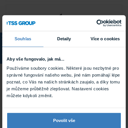
Souhlas
Detaily
Více o cookies
KATALOG
Aby vše fungovalo, jak má...
TOA MB-TS920 montážní kit do racku pro
TS-D1100-MU
Používáme soubory cookies. Některé jsou nezbytné pro
Montážní kit do racku pro TS-D1100-MU řídící jednotku
správné fungování našeho webu, jiné nám pomáhají lépe
konferenčního systému.
poznat, co Vás na našich stránkách zaujalo, a díky tomu
Na objednávku
je můžeme průběžně zlepšovat. Nastavení cookies
MB-TS920
můžete kdykoli změnit.
Povolit vše