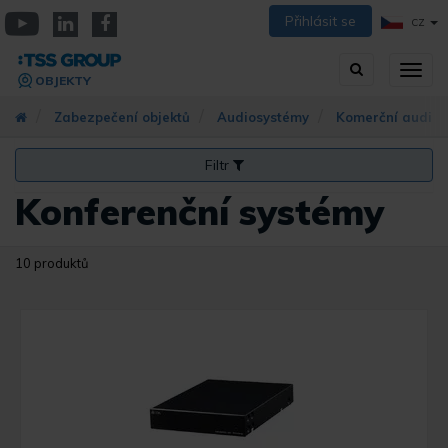
Přejít
Přihlásit se
CZ
k
YouTube
Linkedin
Facebook
hlavnímu
Vyhledávání
Přep
obsahu
OBJEKTY
zobra
navig
Zabezpečení objektů
Audiosystémy
Komerční audio
Filtr
Konferenční systémy
10 produktů