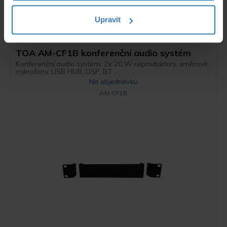
Upravit
TOA AM-CF1B konferenční audio systém
Konferenční audio systém, 2x 20 W reproduktory, směrové
mikrofony, USB HUB, DSP, BT
Na objednávku
AM-CF1B