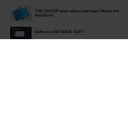
TSS GROUP mezi elitou partnerů Motorola
Solutions
Software BE WAVE SOFT
Aktualizace systému PERFECTA 64 M
TSS Roadshow startuje!
Nový způsob dopravy GLS ParcelShop!
Zranitelnost Apache ActiveMQ